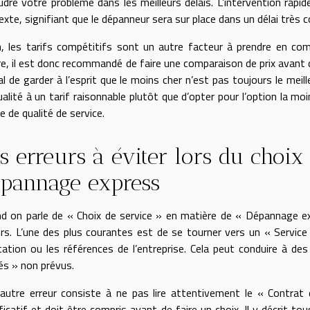
udre votre problème dans les meilleurs délais. L’intervention rapi
xte, signifiant que le dépanneur sera sur place dans un délai très c
n, les tarifs compétitifs sont un autre facteur à prendre en com
tre, il est donc recommandé de faire une comparaison de prix avant d
al de garder à l’esprit que le moins cher n’est pas toujours le meill
alité à un tarif raisonnable plutôt que d’opter pour l’option la moi
 de qualité de service.
s erreurs à éviter lors du choix
pannage express
d on parle de « Choix de service » en matière de « Dépannage ex
urs. L’une des plus courantes est de se tourner vers un « Service 
tation ou les références de l’entreprise. Cela peut conduire à d
és » non prévus.
autre erreur consiste à ne pas lire attentivement le « Contrat
ficatif et doit être compris avant de faire un choix. Il y décrit to