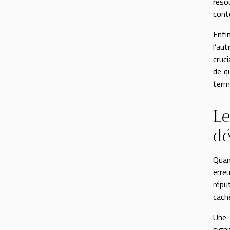
réso
conte
Enfi
l’au
cruci
de qu
terme
Le
dé
Quan
erre
répu
cach
Une 
signi