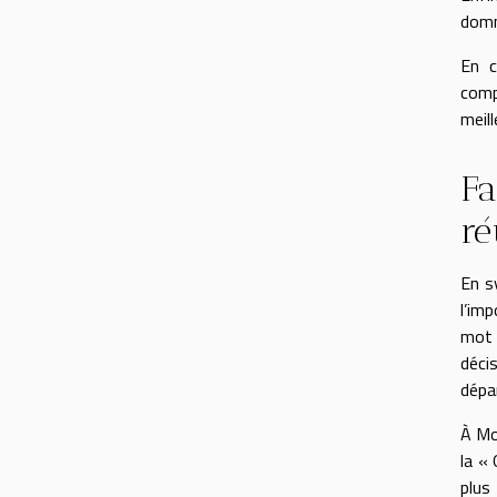
domm
En c
comp
meil
Fa
ré
En s
l’im
mot 
déci
dépa
À Mon
la « 
plus