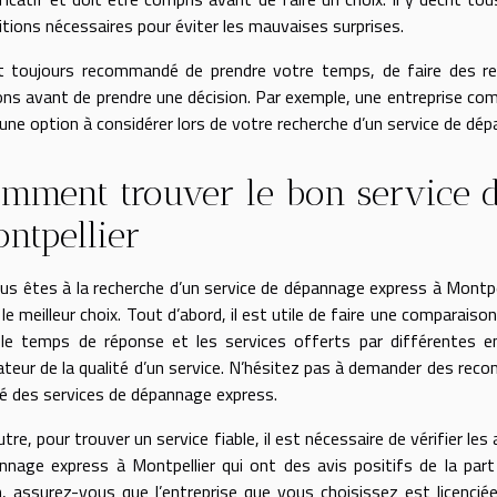
itions nécessaires pour éviter les mauvaises surprises.
st toujours recommandé de prendre votre temps, de faire des re
ons avant de prendre une décision. Par exemple, une entreprise c
 une option à considérer lors de votre recherche d’un service de dé
mment trouver le bon service 
ntpellier
ous êtes à la recherche d’un service de dépannage express à Montpell
 le meilleur choix. Tout d’abord, il est utile de faire une comparai
, le temps de réponse et les services offerts par différentes e
cateur de la qualité d’un service. N’hésitez pas à demander des re
isé des services de dépannage express.
tre, pour trouver un service fiable, il est nécessaire de vérifier les
nnage express à Montpellier qui ont des avis positifs de la part 
n, assurez-vous que l’entreprise que vous choisissez est licenciée