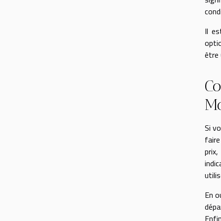
cond
Il e
opti
être
Co
Mo
Si v
faire
prix
indi
util
En ou
dépa
Enfi