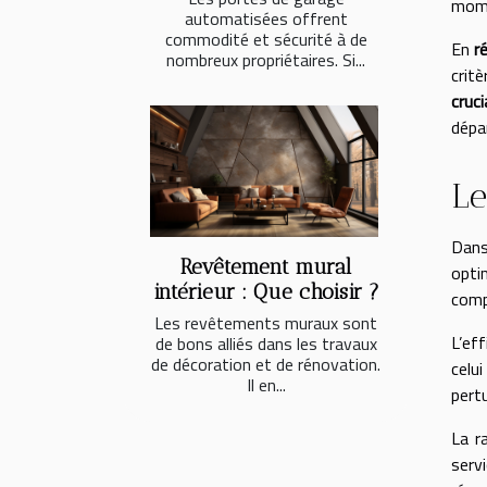
mome
automatisées offrent
commodité et sécurité à de
En
r
nombreux propriétaires. Si...
crit
cruci
dépa
Le
Dans
Revêtement mural
opti
intérieur : Que choisir ?
comp
Les revêtements muraux sont
L’ef
de bons alliés dans les travaux
de décoration et de rénovation.
celu
Il en...
pert
La r
serv