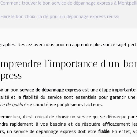
Comment trouver le bon service de dépannage express à Montpelli
Faire le bon choix : la clé pour un dépannage express réussi
graphes. Restez avec nous pour en apprendre plus sur ce sujet per
mprendre l’importance d’un bo
press
sir un bon
service de dépannage express
est une étape
importante
ualité et la fiabilité du service sont essentiels pour garantir un
ce de qualité
se caractérise par plusieurs facteurs.
remier lieu, il est crucial de choisir un service qui se démarque pa
ndre rapidement à vos besoins et de résoudre efficacement le
eurs, un service de dépannage express doit être
fiable
. En effet, 