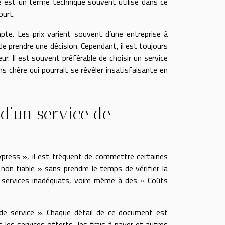
de est un terme technique souvent utilisé dans ce
ourt.
pte. Les prix varient souvent d’une entreprise à
e prendre une décision. Cependant, il est toujours
eur. Il est souvent préférable de choisir un service
ns chère qui pourrait se révéler insatisfaisante en
 d’un service de
press », il est fréquent de commettre certaines
non fiable » sans prendre le temps de vérifier la
es services inadéquats, voire même à des « Coûts
 de service ». Chaque détail de ce document est
us les services offerts, les frais à payer et autres