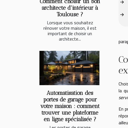
Comment choisir un bon
architecte d'intérieur à
Toulouse ?
Lorsque vous souhaitez
rénover votre maison, il est
important de choisir un
architecte...
para
Co
ex
Choi
la q
Automatisation des
servi
portes de garage pour
votre maison : comment
En p
trouver une plateforme
répo
en ligne spécialisée ?
aill
Les portes de garage