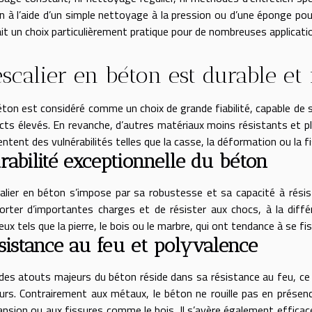
n à l’aide d’un simple nettoyage à la pression ou d’une éponge pour
ait un choix particulièrement pratique pour de nombreuses applicati
escalier en béton est durable et 
éton est considéré comme un choix de grande fiabilité, capable de 
cts élevés. En revanche, d’autres matériaux moins résistants et pl
ntent des vulnérabilités telles que la casse, la déformation ou la f
rabilité exceptionnelle du béton
calier en béton s’impose par sa robustesse et sa capacité à rési
orter d’importantes charges et de résister aux chocs, à la diff
ux tels que la pierre, le bois ou le marbre, qui ont tendance à se fis
sistance au feu et polyvalence
 des atouts majeurs du béton réside dans sa résistance au feu, ce qu
urs. Contrairement aux métaux, le béton ne rouille pas en présenc
ansion ou aux fissures comme le bois. Il s’avère également efficace 