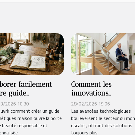
borer facilement
Comment les
re guide
innovations
smétiques maison
technologiques
3/2026 10:30
28/02/2026 19:06
ur une beauté
transforment-elles l
uvrir comment créer un guide
Les avancées technologiques
étiques maison ouvre la porte
bouleversent le secteur du mo
rable
monte-escaliers ?
e beauté responsable et
escalier, offrant des solutions
nnalisée...
toujours plus...