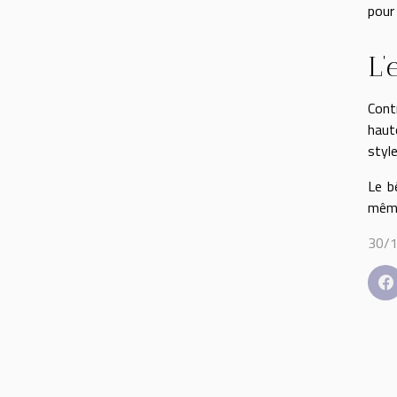
pour
L’
Cont
haut
style
Le b
même
30/1