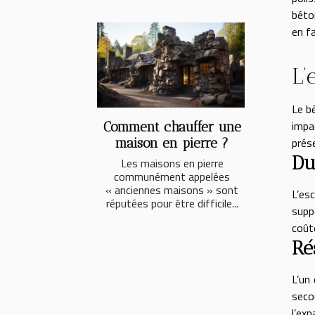
béto
en f
L’
Le b
impa
Comment chauffer une
prése
maison en pierre ?
Du
Les maisons en pierre
communément appelées
« anciennes maisons » sont
L’es
réputées pour être difficile...
supp
coûte
Ré
L’un
seco
l’exp