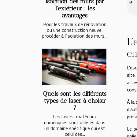
Isolation des murs par
l'extérieur : les
avantages
Pour les travaux de rénovation
ou une construction neuve,
procéder à l’isolation des murs...
L’
en
L’es
site
acce
cons
Quels sont les différents
types de laser à choisir
À la
?
d’au
prése
Les lasers, matériaux
numériques sont utilisés dans
un domaine spécifique qui est
Le b
celui des...
poli