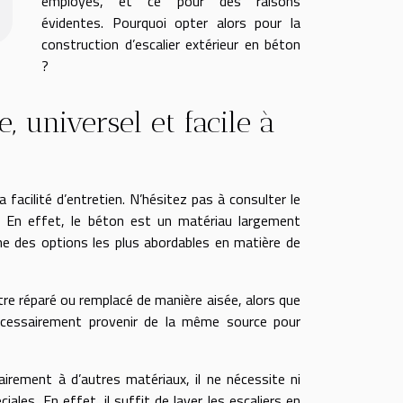
employés, et ce pour des raisons
évidentes. Pourquoi opter alors pour la
construction d’escalier extérieur en béton
?
, universel et facile à
facilité d’entretien. N’hésitez pas à consulter le
. En effet, le béton est un matériau largement
ne des options les plus abordables en matière de
être réparé ou remplacé de manière aisée, alors que
écessairement provenir de la même source pour
irement à d’autres matériaux, il ne nécessite ni
ales. En effet, il suffit de laver les escaliers en