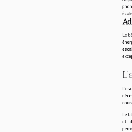
phon
école
Ad
Le bé
éner
esca
exce
L’
L’es
néce
cour
Le b
et d
perm