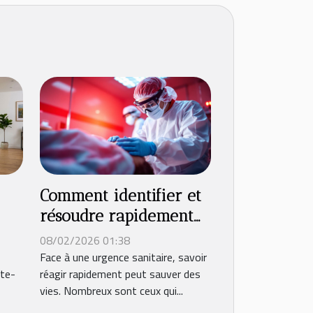
Comment identifier et
résoudre rapidement
une urgence sanitaire
08/02/2026 01:38
es
?
Face à une urgence sanitaire, savoir
nte-
réagir rapidement peut sauver des
vies. Nombreux sont ceux qui...