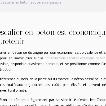
L’escalier en béton est personnalisable
escalier en béton est économique
tretenir
calier en béton se distingue par son économie, sa polyvalence et sa 
 pour en savoir plus sur la
construction escalier exterieur beton
ssible, disponible quasiment partout, et se positionne comme l’u
truction.
 différence du bois, de la pierre ou du marbre, le béton cassé peut 
tres matériaux engendrent des coûts plus élevés et doivent n
rver l’uniformité.
éton se démarque également par sa simplicité d’entretien. Contra
ssage constant, ni nettoyage régulier, ni méthodes d’entretien spéci