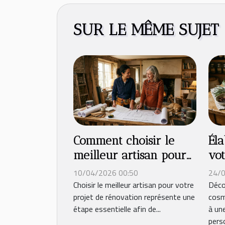
SUR LE MÊME SUJET
Comment choisir le
Éla
meilleur artisan pour
vot
votre projet de
co
10/04/2026 00:50
24/0
rénovation ?
po
Choisir le meilleur artisan pour votre
Déco
projet de rénovation représente une
cosm
du
étape essentielle afin de...
à un
perso