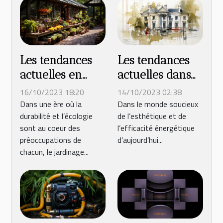
Les tendances
Les tendances
actuelles en
actuelles dans
matière de
la conception et
16/10/2023 18:20
14/10/2023 02:38
jardinage
la pose de
Dans une ère où la
Dans le monde soucieux
durabilité et l’écologie
de l’esthétique et de
fenêtres à Blois
sont au coeur des
l’efficacité énergétique
préoccupations de
d’aujourd’hui...
chacun, le jardinage...