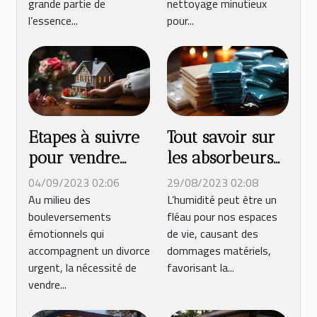
grande partie de
nettoyage minutieux
l’essence...
pour...
Etapes à suivre
Tout savoir sur
pour vendre
les absorbeurs
rapidement une
d'humidité
04/09/2023 02:06
29/08/2023 02:08
maison à la
Au milieu des
L’humidité peut être un
bouleversements
fléau pour nos espaces
suite d'un
émotionnels qui
de vie, causant des
divorce
accompagnent un divorce
dommages matériels,
urgent, la nécessité de
favorisant la...
vendre...