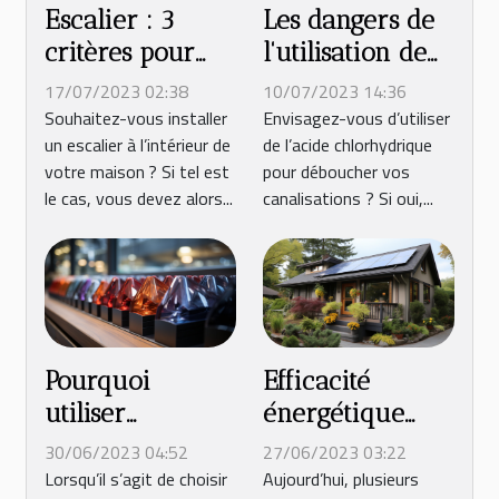
Escalier : 3
Les dangers de
critères pour
l'utilisation de
faire de bon
l'acide
17/07/2023 02:38
10/07/2023 14:36
choix
chlorhydrique
Souhaitez-vous installer
Envisagez-vous d’utiliser
un escalier à l’intérieur de
de l’acide chlorhydrique
pour déboucher
votre maison ? Si tel est
pour déboucher vos
les canalisations
le cas, vous devez alors...
canalisations ? Si oui,...
Pourquoi
Efficacité
utiliser
énergétique
l’aluminium
pour votre
30/06/2023 04:52
27/06/2023 03:22
anodisé dans sa
maison :
Lorsqu’il s’agit de choisir
Aujourd’hui, plusieurs