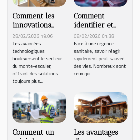
Comment les
Comment
innovations
identifier et
technologiques
résoudre
28/02/2026 19:06
08/02/2026 01:38
transforment-
rapidement une
Les avancées
Face à une urgence
technologiques
sanitaire, savoir réagir
elles les monte-
urgence
bouleversent le secteur
rapidement peut sauver
escaliers ?
sanitaire ?
du monte-escalier,
des vies. Nombreux sont
offrant des solutions
ceux qui...
toujours plus...
Comment un
Les avantages