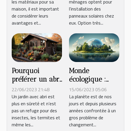
les matériaux pour sa
ménages optent pour
maison ?
Pourquoi choisir
maison, il est important
l’installation des
d’installer le
de considérer leurs
panneaux solaires chez
panneau solaire
avantages et...
eux. Option très...
?
Pourquoi
Monde
préférer un abri
écologique :
en bois pour
quels sont les
22/06/2023 21:48
15/06/2023 05:06
son jardin ?
différents types
Un jardin avec abri est
La planète est de nos
plus en sûreté et n’est
jours et depuis plusieurs
d’énergie
pas un refuge pour des
années confrontée à un
renouvelable et
insectes, les termites et
gros problème de
qui respecte de
même les...
changement...
la planète