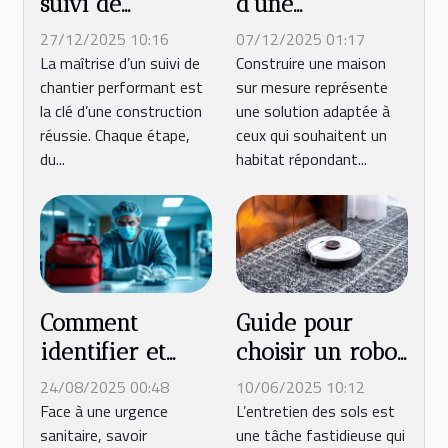
suivi de
d'une
chantier
construction de
27/12/2025 10:16
07/12/2025 01:17
efficace assure
maison sur
La maîtrise d’un suivi de
Construire une maison
chantier performant est
sur mesure représente
la réussite de
mesure
la clé d’une construction
une solution adaptée à
votre
réussie. Chaque étape,
ceux qui souhaitent un
construction ?
du...
habitat répondant...
Comment
Guide pour
identifier et
choisir un robot
réagir face à
nettoyeur de
24/08/2025 00:48
10/06/2025 10:12
une urgence
sols
Face à une urgence
L’entretien des sols est
sanitaire, savoir
une tâche fastidieuse qui
sanitaire ?
multifonctionnel