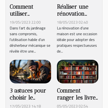
Comment
Réaliser une
utiliser
rénovation
efficacement un
durable et
19/05/2023 22:00
18/05/2023 02:40
désherbeur
respectueuse de
Dans l’art du jardinage
La rénovation d’une
sans compromis,
maison est une occasion
mécanique ?
l'environnement
l’utilisation habile d’un
idéale pour adopter des
pour votre
désherbeur mécanique se
pratiques respectueuses
maison
révèle être une...
de...
3 astuces pour
Comment
choisir le
ranger les livres
meilleur
: idées et façons
17/05/2023 14:18
05/05/2023 02:54