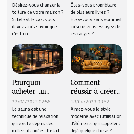
couvreur de
de faire briller
Désirez-vous changer la
Êtes-vous propriétaire
toiture de votre maison ?
de plusieurs livres ?
toiture
votre
Si tel est le cas, vous
Êtes-vous sans sommeil
appartement
devez alors savoir que
lorsque vous essayez de
c’est un...
les ranger ?...
Pourquoi
Comment
acheter un
réussir à créer
sauna extérieur
un style vintage
22/04/2023 02:56
18/04/2023 03:52
?
à l'intérieur ?
Le sauna est une
Aimez-vous le style
technique de relaxation
moderne avec l’utilisation
qui existe depuis des
d’éléments qui rappellent
milliers d’années. Il était
déjà quelque chose ?...