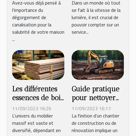
pour la
dépannage
Avez-vous déjà pensé à
Dans un monde où tout
l’importance du
se fait à la vitesse de la
salubrité de
express à
dégorgement de
lumière, il est crucial de
votre maison
Montpellier
canalisation pour la
pouvoir compter sur un
salubrité de votre maison
service...
...
Les différentes
Guide pratique
essences de bois
pour nettoyer
utilisées pour la
efficacement un
11/09/2023 16:26
11/09/2023 16:17
fabrication de
chantier après
L’univers du mobilier
La finition d’un chantier
massif est vaste et
de construction ou de
meubles massifs
travaux
diversifié, dépendant en
rénovation implique un