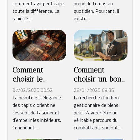
comment agir peut faire
prend du temps au
toute la différence. La
quotidien. Pourtant, il
rapidité...
existe...
Comment
Comment
choisir le
choisir un bon
meilleur service
gestionnaire de
07/02/2025 00:52
28/01/2025 09:38
de nettoyage
biens dans la
La beauté et l'élégance
La recherche d'un bon
des tapis d'orient ne
gestionnaire de biens
pour vos tapis
périphérie
cessent de fasciner et
peut s'avérer être un
d'orient
urbaine
d'embellir les intérieurs.
véritable parcours du
Cependant,...
combattant, surtout...