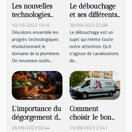
Les nouvelles
Le débouchage
technologies
et ses différents
dans le domaine
aspects
10/10/2023 19:16
30/09/2023 02:08
de la plomberie
Dévoilons ensemble les
Le débouchage est un
progrès technologiques
sujet qui mérite toute
révolutionnant le
notre attention. Qu’il
domaine de la plomberie.
s’agisse de canalisations
De nouveaux outils...
de...
L'importance du
Comment
dégorgement de
choisir le bon
canalisation
service de
26/09/2023 02:44
15/09/2023 23:41