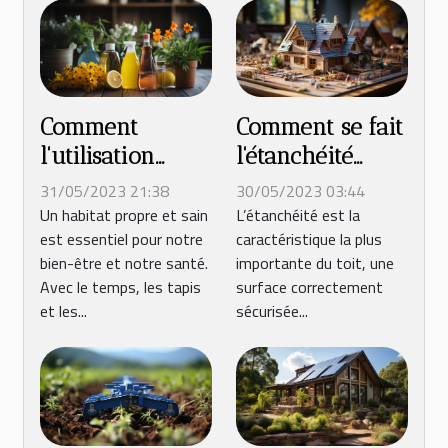
Comment
Comment se fait
l'utilisation
l'étanchéité
d'une
d'une toiture ?
31/05/2023 21:38
30/05/2023 03:44
shampouineuse
Un habitat propre et sain
L’étanchéité est la
est essentiel pour notre
caractéristique la plus
vous permet
bien-être et notre santé.
importante du toit, une
d'avoir un
Avec le temps, les tapis
surface correctement
habitat plus sain
et les...
sécurisée...
?