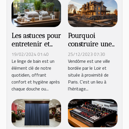
Les astuces pour
Pourquoi
entretenir et
construire une
prolonger la
maison à
19/02/2024 01:40
25/12/2023 07:30
durée de vie de
Vendôme ?
Le linge de bain est un
Vendôme est une ville
élément clé de notre
bordée par le Loir et
votre linge de
quotidien, offrant
située à proximité de
bain
confort et hygiène après
Paris. C’est un lieu à
chaque douche ou...
l’héritage...