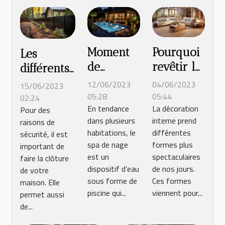
Moment
Pourquoi
Les
de
revêtir le
différents
détentes :
sol de
types de
12/06/2023
04/06/2023
15/06/2023
Pourquoi
votre
clôture et
05:28
05:44
02:24
En tendance
La décoration
devez-
domicile
Pour des
les
dans plusieurs
interne prend
raisons de
vous
en PVC ?
matériaux
habitations, le
différentes
sécurité, il est
utiliser le
à
spa de nage
formes plus
important de
spa de
privilégier
est un
spectaculaires
faire la clôture
nage ?
dispositif d’eau
de nos jours.
de votre
sous forme de
Ces formes
maison. Elle
piscine qui...
viennent pour...
permet aussi
de...