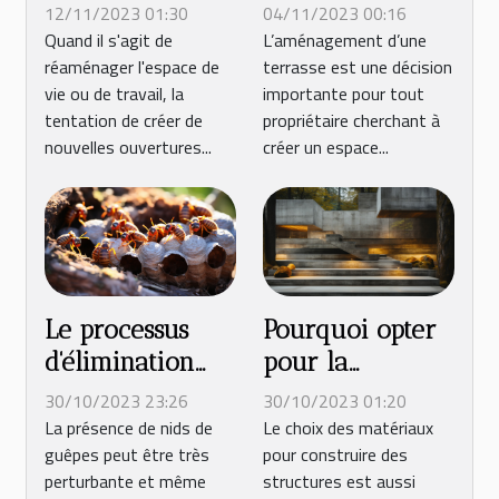
d'une ouverture
de terrasse ou
12/11/2023 01:30
04/11/2023 00:16
sur mur porteur
une terrasse
Quand il s'agit de
L’aménagement d’une
réaménager l'espace de
terrasse est une décision
composite : les
vie ou de travail, la
importante pour tout
avantages clés ?
tentation de créer de
propriétaire cherchant à
nouvelles ouvertures...
créer un espace...
Le processus
Pourquoi opter
d'élimination
pour la
des nids de
construction
30/10/2023 23:26
30/10/2023 01:20
guêpes : une
d'escalier
La présence de nids de
Le choix des matériaux
guêpes peut être très
pour construire des
intervention
extérieur en
perturbante et même
structures est aussi
rapide et
béton ?