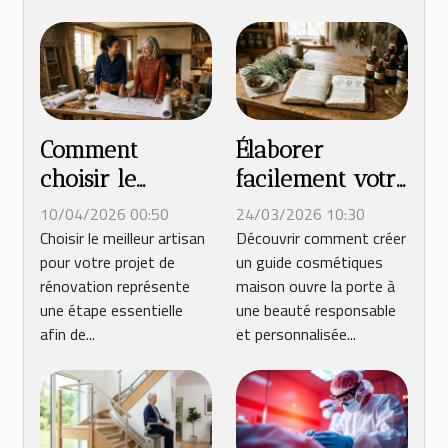
Comment
Élaborer
choisir le
facilement votre
meilleur artisan
guide
10/04/2026 00:50
24/03/2026 10:30
pour votre
cosmétiques
Choisir le meilleur artisan
Découvrir comment créer
pour votre projet de
un guide cosmétiques
projet de
maison pour
rénovation représente
maison ouvre la porte à
rénovation ?
une beauté
une étape essentielle
une beauté responsable
durable
afin de...
et personnalisée...