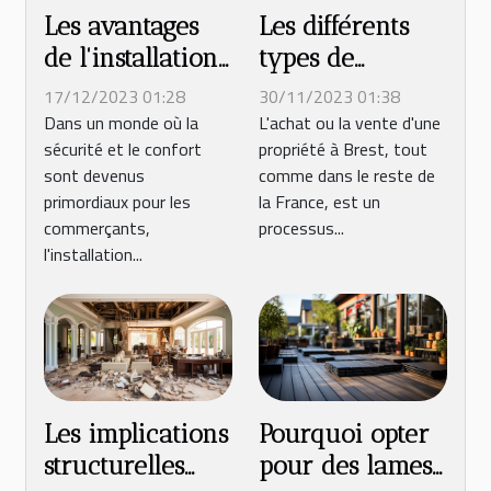
Les avantages
Les différents
de l'installation
types de
d'un rideau
diagnostics
17/12/2023 01:28
30/11/2023 01:38
métallique
immobiliers
Dans un monde où la
L'achat ou la vente d'une
sécurité et le confort
propriété à Brest, tout
motorisé pour
obligatoires
sont devenus
comme dans le reste de
les commerces
avant la vente
primordiaux pour les
la France, est un
d'un bien à
commerçants,
processus...
Brest
l'installation...
Les implications
Pourquoi opter
structurelles
pour des lames