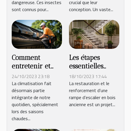
dangereuse. Ces insectes
crucial que leur
sécurisée
sont connus pour...
conception. Un vaste...
Comment
Les étapes
entretenir et
essentielles
nettoyer
pour restaurer
24/10/2023 23:18
18/10/2023 17:44
efficacement
et renforcer
La climatisation fait
La restauration et le
désormais partie
renforcement d’une
votre
une rampe
intégrante de notre
rampe d’escalier en bois
climatisation
d'escalier en
quotidien, spécialement
ancienne est un projet...
bois ancienne
lors des saisons
chaudes...