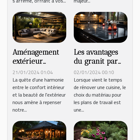
s'affirme, offrant à vos...
majeur...
Aménagement
Les avantages
extérieur
du granit par
moderne :
rapport aux
21/01/2024 01:04
02/01/2024 00:10
Comment
autres
La quête d'une harmonie
Lorsque vient le temps
entre le confort intérieur
de rénover une cuisine, le
intégrer une
matériaux pour
et la beauté de l'extérieur
choix du matériau pour
pergola pour
les plans de
nous amène à repenser
les plans de travail est
optimiser votre
travail de
notre...
une...
espace de vie
cuisine
en plein air