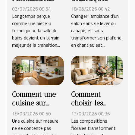
devient durable
redéfinit
02/07/2026 09:54
18/05/2026 00:42
: repenser la
l’ambiance
Longtemps perçue
Changer l’ambiance d’un
comme une pièce «
salon sans se lever du
salle de bains
lumineuse du
technique », la salle de
canapé, et sans
de demain
salon
bains devient un terrain
transformer son plafond
majeur de la transition...
en chantier, est...
Comment une
Comment
cuisine sur
choisir les
mesure peut
meilleures
18/03/2026 00:50
13/03/2026 00:36
transformer
compositions
Une cuisine sur mesure
Les compositions
ne se contente pas
florales transforment
votre quotidien
florales pour