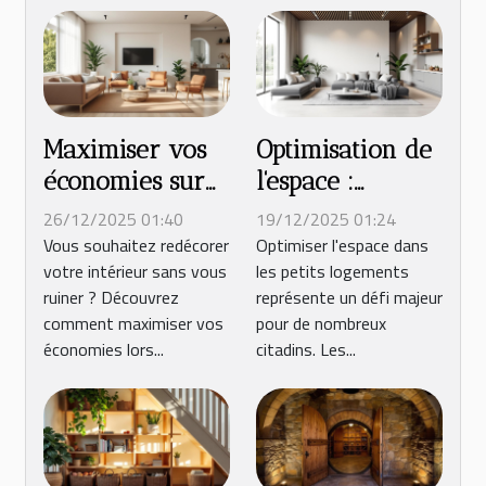
Maximiser vos
Optimisation de
économies sur
l'espace :
l'ameublement
techniques
26/12/2025 01:40
19/12/2025 01:24
et la déco en
modernes pour
Vous souhaitez redécorer
Optimiser l'espace dans
votre intérieur sans vous
les petits logements
ligne
petits logements
ruiner ? Découvrez
représente un défi majeur
comment maximiser vos
pour de nombreux
économies lors...
citadins. Les...