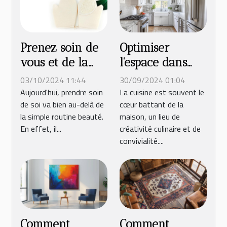
Prenez soin de
Optimiser
vous et de la
l'espace dans
planète avec des
une petite
03/10/2024 11:44
30/09/2024 01:04
accessoires de
cuisine :
Aujourd'hui, prendre soin
La cuisine est souvent le
de soi va bien au-delà de
cœur battant de la
salle de bain en
techniques et
la simple routine beauté.
maison, un lieu de
bambou !
conseils
En effet, il...
créativité culinaire et de
convivialité....
Comment
Comment