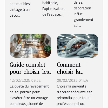
salle de
de sa
habitable,
des meubles
décoration
l'optimisation
bain
vintage à un
influe
de l'espace...
décor...
grandement
sur...
Guide complet
Comment
pour choisir les
choisir la
meilleurs
meilleure
12/02/2025 09:52
09/02/2025 01:24
revêtements de
servante pour
La quête du revêtement
Choisir la servante
de sol parfait peut
d'atelier adéquate est
sol pour votre
organiser un
s'avérer être un voyage
primordial pour tout
maison
atelier en 2025
complexe, jalonné de
professionnel ou