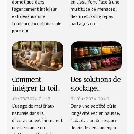
en tissu font face à une
domotique dans
l'usure au
d'agencement
multitude de menaces :
l'agencement intérieur
quotidien
intérieur
des miettes de repas
est devenue une
partagés en...
tendance incontournable
pour qui...
Comment
Des solutions de
intégrer la toile
stockage
de jute dans
pratiques pour
19/03/2024 01:12
31/01/2024 00:40
l'aménagement
les seniors afin
L'usage de matériaux
Dans une société où la
naturels dans la
longévité est en hausse,
de votre
de réduire le
décoration extérieure est
l'adaptation de l'espace
terrasse
désordre
une tendance qui
de vie devient un enjeu
extérieure