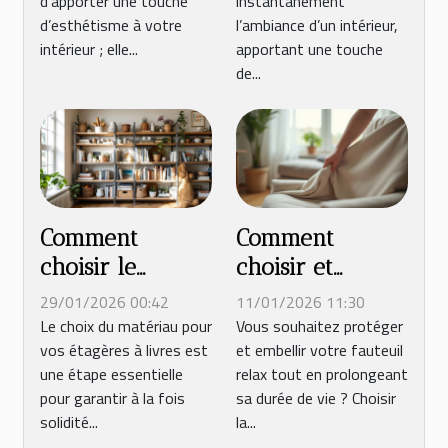
d’apporter une touche
instantanément
?
votre intérieur
d’esthétisme à votre
l’ambiance d’un intérieur,
?
intérieur ; elle...
apportant une touche
de...
Comment
Comment
choisir le
choisir et
meilleur
entretenir une
29/01/2026 00:42
11/01/2026 11:30
matériau pour
housse pour
Le choix du matériau pour
Vous souhaitez protéger
vos étagères à livres est
et embellir votre fauteuil
vos étagères à
fauteuil relax ?
une étape essentielle
relax tout en prolongeant
livres ?
pour garantir à la fois
sa durée de vie ? Choisir
solidité...
la...