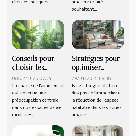
choix esthétiques...
amateur éclairé
souhaitant...
Conseils pour
Stratégies pour
choisir les
optimiser
meilleures
l'espace et le
08/02/2025 07:54
29/01/2025 09:38
plantes
confort dans les
La qualité de l'air intérieur
Face à l'augmentation
est devenue une
des prix de l'immobilier et
d'intérieur pour
petits
préoccupation centrale
la réduction de l'espace
purifier l'air
appartements
dans nos espaces de vie
habitable dans les zones
modernes,...
urbaines...