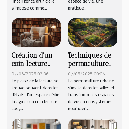
l'intelligence artificielle
espace de vie, une
miniature
s'impose comme...
pratique...
Création d'un
Techniques de
coin lecture
permaculture
cosy : astuces et
urbaine pour
07/05/2025 02:36
07/05/2025 00:04
inspirations
un jardin auto-
Le plaisir de la lecture se
La permaculture urbaine
trouve souvent dans les
s'invite dans les villes et
suffisant
détails d'un espace dédié.
transforme les espaces
Imaginer un coin lecture
de vie en écosystèmes
cosy...
nourriciers...