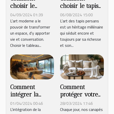
choisir le
choisir le tapis
tableau
persan parfait
04/09/2024 01:39
06/08/2024 15:00
moderne parfait
pour votre
L'art moderne a le
L'art des tapis persans
pouvoir de transformer
est un héritage millénaire
pour votre
intérieur
un espace, d'y apporter
qui séduit encore et
espace
vie et conversation.
toujours par sa richesse
Choisir le tableau...
et son...
Comment
Comment
protéger votre
intégrer la
canapé en tissu
domotique dans
28/03/2024 17:46
01/04/2024 00:46
des taches et de
votre projet
Chaque jour, nos canapés
L'intégration de la