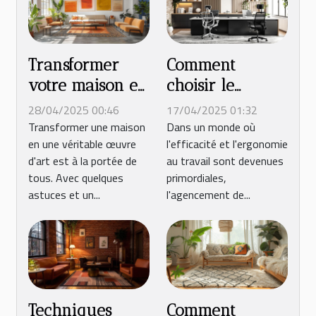
Transformer
Comment
votre maison en
choisir le
œuvre d'art en
mobilier pour
28/04/2025 00:46
17/04/2025 01:32
cinq étapes
optimiser
Transformer une maison
Dans un monde où
en une véritable œuvre
l'efficacité et l'ergonomie
simples
l’espace de
d'art est à la portée de
au travail sont devenues
travail
tous. Avec quelques
primordiales,
astuces et un...
l'agencement de...
Techniques
Comment