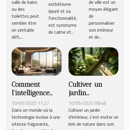
décor
salle de bains
de ville est un
esthétisme
petits
intérieur
ou des
moyen élégant
scandinave
épuré et sa
espaces
toilettes peut
de
fonctionnalité,
sembler être
personnaliser
est synonyme
un véritable
son intérieur
de calme et...
défi,...
et de...
Comment
Cultiver un
l'intelligence
jardin
artificielle
d'intérieur en
10/05/2025 11:27
10/05/2025 08:48
révolutionne le
appartement
Dans un monde où la
Cultiver un jardin
technologie évolue à une
d'intérieur, c'est inviter un
home staging
secrets pour un
vitesse fulgurante,
brin de nature dans son
écosystème