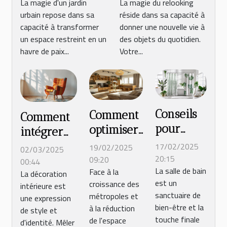
astuces et
vieux meuble
La magie d'un jardin
La magie du relooking
urbain repose dans sa
réside dans sa capacité à
conseils pour
en pin en une
capacité à transformer
donner une nouvelle vie à
maximiser votre
pièce moderne
un espace restreint en un
des objets du quotidien.
jardin urbain
havre de paix...
Votre...
Conseils
Comment
Comment
pour
optimiser
intégrer
choisir le
l'espace
des
17/02/2025
19/02/2025
02/03/2025
rideau de
dans les
20:15
09:20
meubles
00:44
La salle de bain
douche
Face à la
petits
La décoration
vintage
est un
croissance des
intérieure est
parfait
logements
dans une
sanctuaire de
métropoles et
une expression
pour
urbains
décoration
bien-être et la
à la réduction
de style et
votre
moderne
touche finale
de l'espace
d'identité. Mêler