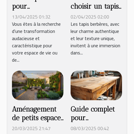
pour
choisir un tapis
transformer
berbère pour
13/04/2025 01:32
02/04/2025 02:00
votre espace
votre intérieur
Vous êtes à la recherche
Les tapis berbères, avec
d'une transformation
leur charme authentique
avec un style
audacieuse et
et leur texture unique,
industriel
caractéristique pour
invitent à une immersion
votre espace de vie ou
dans...
de...
Aménagement
Guide complet
de petits espaces
pour
extérieurs
transformer un
20/03/2025 21:47
08/03/2025 00:42