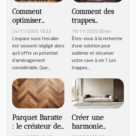
Comment
Comment des
optimiser
trappes
l'espace sous
personnalisées
24/11/2025 19:22
19/11/2025 00:44
votre escalier ?
transforment-
L’espace sous l’escalier
Êtes-vous à la recherche
est souvent négligé alors
d’une solution pour
elles votre cave
qu’il offre un potentiel
sublimer et sécuriser
à vin ?
d’aménagement
votre cave à vin ? Les
considérable. Que...
trappes...
Parquet Baratte
Créer une
: le créateur de
harmonie
parquet de
parfaite :