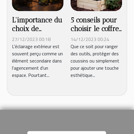
L'importance du
5 conseils pour
choix de
choisir le coffre
l'éclairage dans
en bois
27/12/2023 00:18
14/12/2023 00:24
l'agencement
extérieur idéal
L'éclairage extérieur est
Que ce soit pour ranger
souvent perçu comme un
des outils, protéger des
d'un espace
pour votre
élément secondaire dans
coussins ou simplement
extérieur
jardin
l'agencement d'un
pour ajouter une touche
espace. Pourtant...
esthétique...