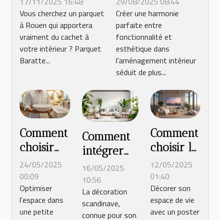
17/11/2025 16:48
29/08/2025 08:44
confiance à
astuces pour
Vous cherchez un parquet
Créer une harmonie
à Rouen qui apportera
parfaite entre
Rouen
allier
vraiment du cachet à
fonctionnalité et
fonctionnalité et
votre intérieur ? Parquet
esthétique dans
esthétique dans
Baratte...
l’aménagement intérieur
l'aménagement
séduit de plus...
intérieur
Comment
Comment
Comment
choisir
choisir le
intégrer
un
poster
des
24/05/2025
12/05/2025
16/05/2025
meuble
d'une
00:09
01:40
éléments
10:56
Optimiser
Décorer son
lave-
ville pour
La décoration
naturels
l’espace dans
espace de vie
mains
décorer
scandinave,
dans un
une petite
avec un poster
connue pour son
pour
son