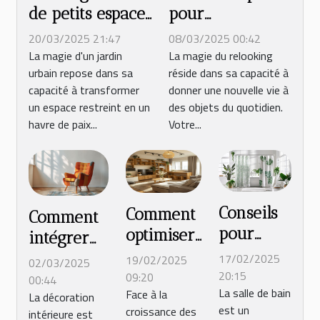
de petits espaces
pour
extérieurs
transformer un
20/03/2025 21:47
08/03/2025 00:42
astuces et
vieux meuble
La magie d'un jardin
La magie du relooking
urbain repose dans sa
réside dans sa capacité à
conseils pour
en pin en une
capacité à transformer
donner une nouvelle vie à
maximiser votre
pièce moderne
un espace restreint en un
des objets du quotidien.
jardin urbain
havre de paix...
Votre...
Conseils
Comment
Comment
pour
optimiser
intégrer
choisir le
l'espace
des
17/02/2025
19/02/2025
02/03/2025
rideau de
dans les
20:15
09:20
meubles
00:44
La salle de bain
douche
Face à la
petits
La décoration
vintage
est un
croissance des
intérieure est
parfait
logements