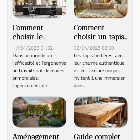
Comment
Comment
choisir le
choisir un tapis
mobilier pour
berbère pour
17/04/2025 01:32
02/04/2025 02:00
optimiser
votre intérieur
Dans un monde où
Les tapis berbères, avec
l'efficacité et l'ergonomie
leur charme authentique
l’espace de
au travail sont devenues
et leur texture unique,
travail
primordiales,
invitent à une immersion
l'agencement de...
dans...
Aménagement
Guide complet