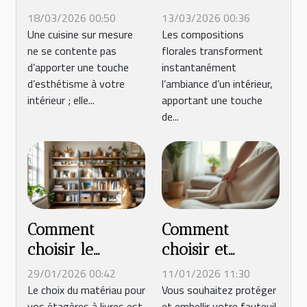
mesure peut
meilleures
18/03/2026 00:50
13/03/2026 00:36
transformer
compositions
Une cuisine sur mesure
Les compositions
ne se contente pas
florales transforment
votre quotidien
florales pour
d’apporter une touche
instantanément
?
votre intérieur
d’esthétisme à votre
l’ambiance d’un intérieur,
?
intérieur ; elle...
apportant une touche
de...
Comment
Comment
choisir le
choisir et
meilleur
entretenir une
29/01/2026 00:42
11/01/2026 11:30
matériau pour
housse pour
Le choix du matériau pour
Vous souhaitez protéger
vos étagères à livres est
et embellir votre fauteuil