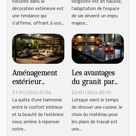
naturels dans la
longévité est en hausse,
de votre
de réduire le
décoration extérieure est
l'adaptation de l'espace
terrasse
désordre
une tendance qui
de vie devient un enjeu
extérieure
s'affirme, offrant à vos...
majeur...
Aménagement
Les avantages
extérieur
du granit par
moderne :
rapport aux
21/01/2024 01:04
02/01/2024 00:10
Comment
autres
La quête d'une harmonie
Lorsque vient le temps
entre le confort intérieur
de rénover une cuisine, le
intégrer une
matériaux pour
et la beauté de l'extérieur
choix du matériau pour
pergola pour
les plans de
nous amène à repenser
les plans de travail est
optimiser votre
travail de
notre...
une...
espace de vie
cuisine