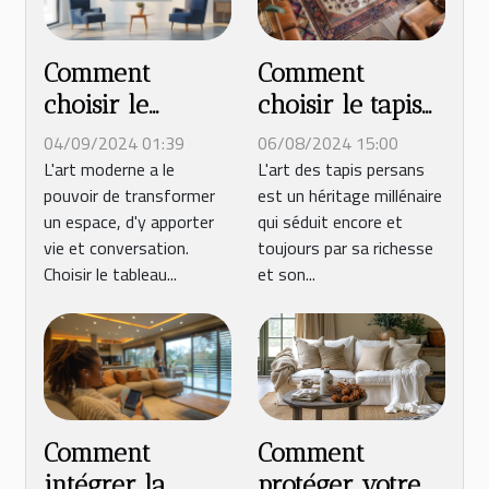
Comment
Comment
choisir le
choisir le tapis
tableau
persan parfait
04/09/2024 01:39
06/08/2024 15:00
moderne parfait
pour votre
L'art moderne a le
L'art des tapis persans
pouvoir de transformer
est un héritage millénaire
pour votre
intérieur
un espace, d'y apporter
qui séduit encore et
espace
vie et conversation.
toujours par sa richesse
Choisir le tableau...
et son...
Comment
Comment
protéger votre
intégrer la