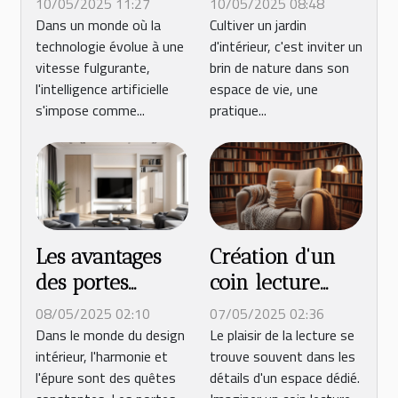
10/05/2025 11:27
10/05/2025 08:48
révolutionne le
appartement
Dans un monde où la
Cultiver un jardin
technologie évolue à une
d'intérieur, c'est inviter un
home staging
secrets pour un
vitesse fulgurante,
brin de nature dans son
écosystème
l'intelligence artificielle
espace de vie, une
miniature
s'impose comme...
pratique...
Les avantages
Création d'un
des portes
coin lecture
affleurantes
cosy : astuces et
08/05/2025 02:10
07/05/2025 02:36
dans la
inspirations
Dans le monde du design
Le plaisir de la lecture se
intérieur, l'harmonie et
trouve souvent dans les
décoration
l'épure sont des quêtes
détails d'un espace dédié.
moderne