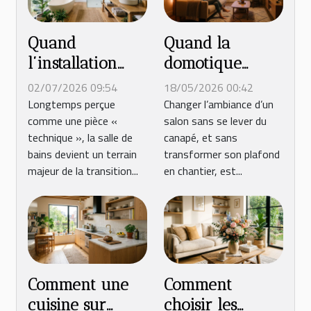
Quand
Quand la
l’installation
domotique
devient durable
redéfinit
02/07/2026 09:54
18/05/2026 00:42
: repenser la
l’ambiance
Longtemps perçue
Changer l’ambiance d’un
comme une pièce «
salon sans se lever du
salle de bains
lumineuse du
technique », la salle de
canapé, et sans
de demain
salon
bains devient un terrain
transformer son plafond
majeur de la transition...
en chantier, est...
Comment une
Comment
cuisine sur
choisir les