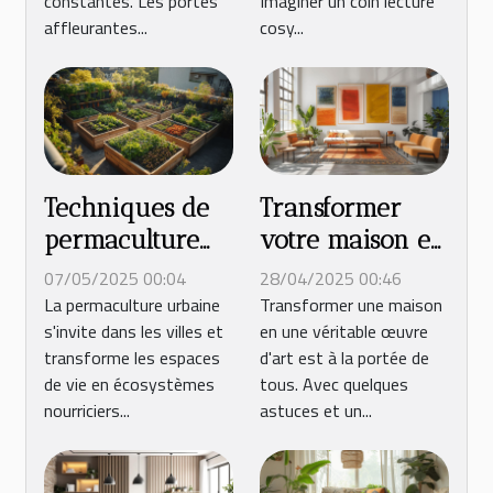
constantes. Les portes
Imaginer un coin lecture
affleurantes...
cosy...
Techniques de
Transformer
permaculture
votre maison en
urbaine pour
œuvre d'art en
07/05/2025 00:04
28/04/2025 00:46
un jardin auto-
cinq étapes
La permaculture urbaine
Transformer une maison
s'invite dans les villes et
en une véritable œuvre
suffisant
simples
transforme les espaces
d'art est à la portée de
de vie en écosystèmes
tous. Avec quelques
nourriciers...
astuces et un...