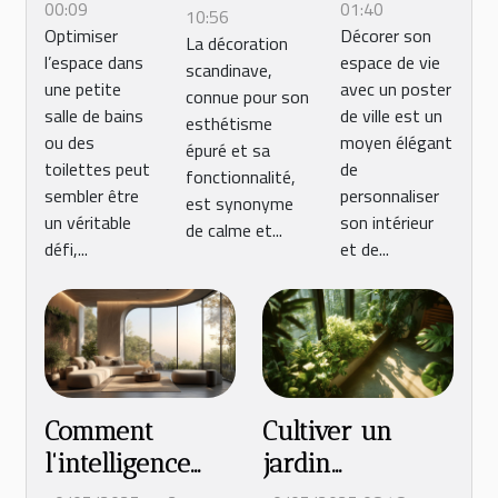
meuble
d'une
00:09
01:40
éléments
10:56
Optimiser
Décorer son
lave-
ville pour
La décoration
naturels
l’espace dans
espace de vie
mains
décorer
scandinave,
dans un
une petite
avec un poster
connue pour son
pour
son
décor
salle de bains
de ville est un
esthétisme
petits
intérieur
ou des
moyen élégant
scandinave
épuré et sa
espaces
toilettes peut
de
fonctionnalité,
sembler être
personnaliser
est synonyme
un véritable
son intérieur
de calme et...
défi,...
et de...
Comment
Cultiver un
l'intelligence
jardin
artificielle
d'intérieur en