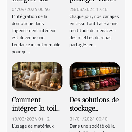
canapé en tissu
domotique dans
28/03/2024 17:46
01/04/2024 00:46
des taches et de
votre projet
Chaque jour, nos canapés
L'intégration de la
en tissu font face à une
domotique dans
l'usure au
d'agencement
multitude de menaces :
l'agencement intérieur
quotidien
intérieur
des miettes de repas
est devenue une
partagés en...
tendance incontournable
pour qui...
Comment
Des solutions de
intégrer la toile
stockage
de jute dans
pratiques pour
19/03/2024 01:12
31/01/2024 00:40
l'aménagement
les seniors afin
L'usage de matériaux
Dans une société où la