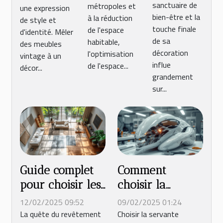
dans une
sanctuaire de
métropoles et
une expression
pour
urbains
décoration
bien-être et la
à la réduction
de style et
votre
moderne
touche finale
de l'espace
d'identité. Mêler
salle de
de sa
habitable,
des meubles
décoration
l'optimisation
bain
vintage à un
influe
de l'espace...
décor...
grandement
sur...
Guide complet
Comment
pour choisir les
choisir la
meilleurs
meilleure
12/02/2025 09:52
09/02/2025 01:24
revêtements de
servante pour
La quête du revêtement
Choisir la servante