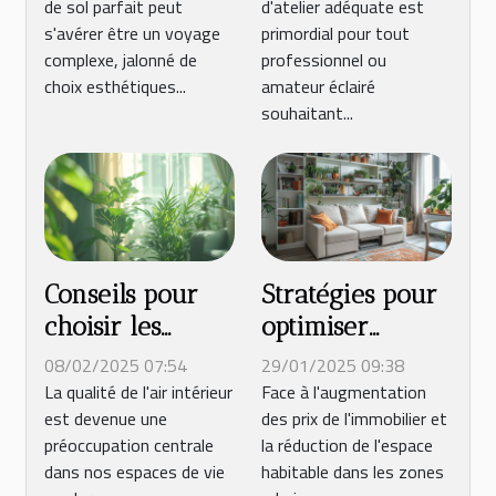
de sol parfait peut
d'atelier adéquate est
sol pour votre
organiser un
s'avérer être un voyage
primordial pour tout
maison
atelier en 2025
complexe, jalonné de
professionnel ou
choix esthétiques...
amateur éclairé
souhaitant...
Conseils pour
Stratégies pour
choisir les
optimiser
meilleures
l'espace et le
08/02/2025 07:54
29/01/2025 09:38
plantes
confort dans les
La qualité de l'air intérieur
Face à l'augmentation
est devenue une
des prix de l'immobilier et
d'intérieur pour
petits
préoccupation centrale
la réduction de l'espace
purifier l'air
appartements
dans nos espaces de vie
habitable dans les zones