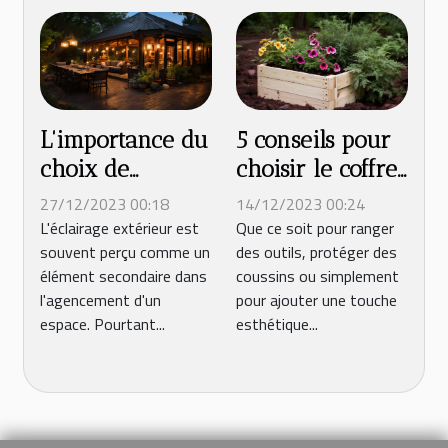
en plein air
L'importance du
5 conseils pour
choix de
choisir le coffre
l'éclairage dans
en bois
27/12/2023 00:18
14/12/2023 00:24
l'agencement
extérieur idéal
L'éclairage extérieur est
Que ce soit pour ranger
souvent perçu comme un
des outils, protéger des
d'un espace
pour votre
élément secondaire dans
coussins ou simplement
extérieur
jardin
l'agencement d'un
pour ajouter une touche
espace. Pourtant...
esthétique...