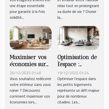
vos étagères à
fauteuil relax ?
une étape essentielle
relax tout en prolongeant
livres ?
pour garantir à la fois
sa durée de vie ? Choisir
solidité...
la...
Maximiser vos
Optimisation de
économies sur
l'espace :
l'ameublement
techniques
26/12/2025 01:40
19/12/2025 01:24
et la déco en
modernes pour
Vous souhaitez redécorer
Optimiser l'espace dans
votre intérieur sans vous
les petits logements
ligne
petits logements
ruiner ? Découvrez
représente un défi majeur
comment maximiser vos
pour de nombreux
économies lors...
citadins. Les...