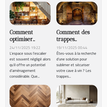
Comment
Comment des
optimiser
trappes
l'espace sous
personnalisées
24/11/2025 19:22
19/11/2025 00:44
votre escalier ?
transforment-
L’espace sous l’escalier
Êtes-vous à la recherche
est souvent négligé alors
d’une solution pour
elles votre cave
qu’il offre un potentiel
sublimer et sécuriser
à vin ?
d’aménagement
votre cave à vin ? Les
considérable. Que...
trappes...