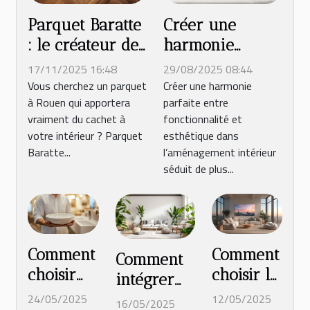
Parquet Baratte
Créer une
: le créateur de
harmonie
parquet de
parfaite :
17/11/2025 16:48
29/08/2025 08:44
confiance à
astuces pour
Vous cherchez un parquet
Créer une harmonie
à Rouen qui apportera
parfaite entre
Rouen
allier
vraiment du cachet à
fonctionnalité et
fonctionnalité et
votre intérieur ? Parquet
esthétique dans
esthétique dans
Baratte...
l’aménagement intérieur
l'aménagement
séduit de plus...
intérieur
Comment
Comment
Comment
choisir
choisir le
intégrer
un
poster
des
24/05/2025
12/05/2025
16/05/2025