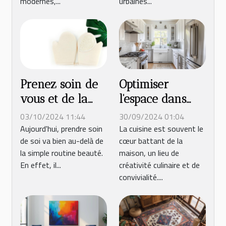
modernes,...
urbaines...
Prenez soin de
Optimiser
vous et de la
l'espace dans
planète avec des
une petite
03/10/2024 11:44
30/09/2024 01:04
accessoires de
cuisine :
Aujourd'hui, prendre soin
La cuisine est souvent le
de soi va bien au-delà de
cœur battant de la
salle de bain en
techniques et
la simple routine beauté.
maison, un lieu de
bambou !
conseils
En effet, il...
créativité culinaire et de
convivialité....