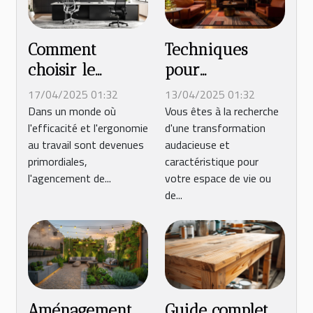
Comment
Techniques
choisir le
pour
mobilier pour
transformer
17/04/2025 01:32
13/04/2025 01:32
optimiser
votre espace
Dans un monde où
Vous êtes à la recherche
l'efficacité et l'ergonomie
d'une transformation
l’espace de
avec un style
au travail sont devenues
audacieuse et
travail
industriel
primordiales,
caractéristique pour
l'agencement de...
votre espace de vie ou
de...
Aménagement
Guide complet