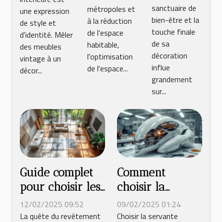
parfait
logements
dans une
sanctuaire de
métropoles et
une expression
pour
urbains
décoration
bien-être et la
à la réduction
de style et
votre
moderne
touche finale
de l'espace
d'identité. Mêler
salle de
de sa
habitable,
des meubles
décoration
l'optimisation
bain
vintage à un
influe
de l'espace...
décor...
grandement
sur...
Guide complet
Comment
pour choisir les
choisir la
meilleurs
meilleure
12/02/2025 09:52
09/02/2025 01:24
revêtements de
servante pour
La quête du revêtement
Choisir la servante