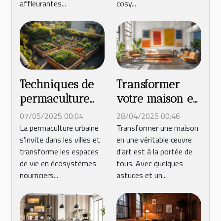
affleurantes...
cosy...
Techniques de
Transformer
permaculture
votre maison en
urbaine pour
œuvre d'art en
07/05/2025 00:04
28/04/2025 00:46
un jardin auto-
cinq étapes
La permaculture urbaine
Transformer une maison
s'invite dans les villes et
en une véritable œuvre
suffisant
simples
transforme les espaces
d'art est à la portée de
de vie en écosystèmes
tous. Avec quelques
nourriciers...
astuces et un...