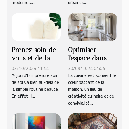
modernes,...
urbaines...
Prenez soin de
Optimiser
vous et de la
l'espace dans
planète avec des
une petite
03/10/2024 11:44
30/09/2024 01:04
accessoires de
cuisine :
Aujourd'hui, prendre soin
La cuisine est souvent le
de soi va bien au-delà de
cœur battant de la
salle de bain en
techniques et
la simple routine beauté.
maison, un lieu de
bambou !
conseils
En effet, il...
créativité culinaire et de
convivialité....