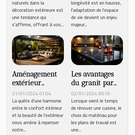
naturels dans la
longévité est en hausse,
de votre
de réduire le
décoration extérieure est
l'adaptation de l'espace
terrasse
désordre
une tendance qui
de vie devient un enjeu
extérieure
s'affirme, offrant à vos...
majeur...
Aménagement
Les avantages
extérieur
du granit par
moderne :
rapport aux
21/01/2024 01:04
02/01/2024 00:10
Comment
autres
La quête d'une harmonie
Lorsque vient le temps
entre le confort intérieur
de rénover une cuisine, le
intégrer une
matériaux pour
et la beauté de l'extérieur
choix du matériau pour
pergola pour
les plans de
nous amène à repenser
les plans de travail est
optimiser votre
travail de
notre...
une...