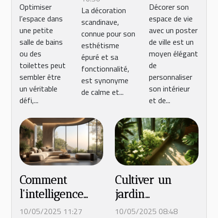
Optimiser
Décorer son
lave-
ville pour
La décoration
naturels
l’espace dans
espace de vie
mains
décorer
scandinave,
dans un
une petite
avec un poster
connue pour son
pour
son
décor
salle de bains
de ville est un
esthétisme
petits
intérieur
ou des
moyen élégant
scandinave
épuré et sa
espaces
toilettes peut
de
fonctionnalité,
sembler être
personnaliser
est synonyme
un véritable
son intérieur
de calme et...
défi,...
et de...
Comment
Cultiver un
l'intelligence
jardin
artificielle
d'intérieur en
10/05/2025 11:27
10/05/2025 08:48