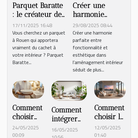
Parquet Baratte
Créer une
: le créateur de
harmonie
parquet de
parfaite :
17/11/2025 16:48
29/08/2025 08:44
confiance à
astuces pour
Vous cherchez un parquet
Créer une harmonie
à Rouen qui apportera
parfaite entre
Rouen
allier
vraiment du cachet à
fonctionnalité et
fonctionnalité et
votre intérieur ? Parquet
esthétique dans
esthétique dans
Baratte...
l’aménagement intérieur
l'aménagement
séduit de plus...
intérieur
Comment
Comment
Comment
choisir
choisir le
intégrer
un
poster
des
24/05/2025
12/05/2025
16/05/2025
meuble
d'une
00:09
01:40
éléments
10:56