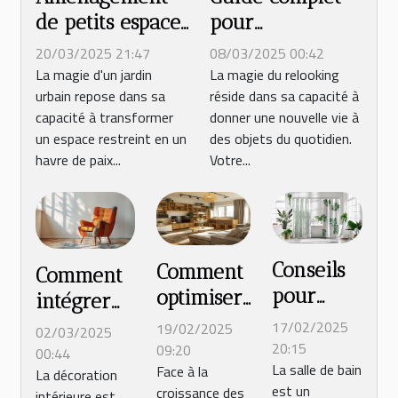
de petits espaces
pour
extérieurs
transformer un
20/03/2025 21:47
08/03/2025 00:42
astuces et
vieux meuble
La magie d'un jardin
La magie du relooking
urbain repose dans sa
réside dans sa capacité à
conseils pour
en pin en une
capacité à transformer
donner une nouvelle vie à
maximiser votre
pièce moderne
un espace restreint en un
des objets du quotidien.
jardin urbain
havre de paix...
Votre...
Conseils
Comment
Comment
pour
optimiser
intégrer
choisir le
l'espace
des
17/02/2025
19/02/2025
02/03/2025
rideau de
dans les
20:15
09:20
meubles
00:44
La salle de bain
douche
Face à la
petits
La décoration
vintage
est un
croissance des
intérieure est