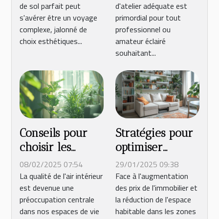
de sol parfait peut
d'atelier adéquate est
sol pour votre
organiser un
s'avérer être un voyage
primordial pour tout
maison
atelier en 2025
complexe, jalonné de
professionnel ou
choix esthétiques...
amateur éclairé
souhaitant...
Conseils pour
Stratégies pour
choisir les
optimiser
meilleures
l'espace et le
08/02/2025 07:54
29/01/2025 09:38
plantes
confort dans les
La qualité de l'air intérieur
Face à l'augmentation
est devenue une
des prix de l'immobilier et
d'intérieur pour
petits
préoccupation centrale
la réduction de l'espace
purifier l'air
appartements
dans nos espaces de vie
habitable dans les zones