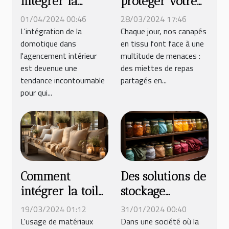
protéger votre
intégrer la
canapé en tissu
domotique dans
28/03/2024 17:46
01/04/2024 00:46
des taches et de
votre projet
Chaque jour, nos canapés
L'intégration de la
en tissu font face à une
domotique dans
l'usure au
d'agencement
multitude de menaces :
l'agencement intérieur
quotidien
intérieur
des miettes de repas
est devenue une
partagés en...
tendance incontournable
pour qui...
Comment
Des solutions de
intégrer la toile
stockage
de jute dans
pratiques pour
19/03/2024 01:12
31/01/2024 00:40
l'aménagement
les seniors afin
L'usage de matériaux
Dans une société où la