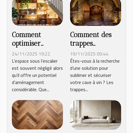
Comment
Comment des
optimiser
trappes
l'espace sous
personnalisées
24/11/2025 19:22
19/11/2025 00:44
votre escalier ?
transforment-
L’espace sous l’escalier
Êtes-vous à la recherche
est souvent négligé alors
d’une solution pour
elles votre cave
qu’il offre un potentiel
sublimer et sécuriser
à vin ?
d’aménagement
votre cave à vin ? Les
considérable. Que...
trappes...