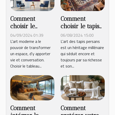
Comment
Comment
choisir le
choisir le tapis
tableau
persan parfait
04/09/2024 01:39
06/08/2024 15:00
moderne parfait
pour votre
L'art moderne a le
L'art des tapis persans
pouvoir de transformer
est un héritage millénaire
pour votre
intérieur
un espace, d'y apporter
qui séduit encore et
espace
vie et conversation.
toujours par sa richesse
Choisir le tableau...
et son...
Comment
Comment