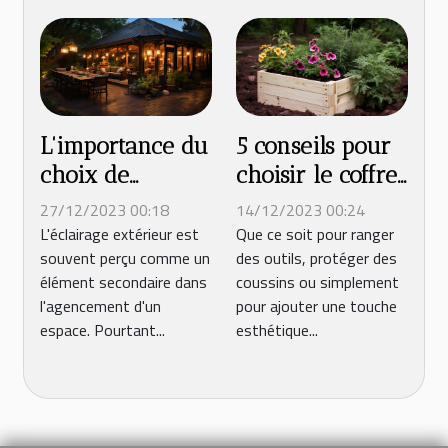
espace de vie
cuisine
en plein air
L'importance du
5 conseils pour
choix de
choisir le coffre
l'éclairage dans
en bois
27/12/2023 00:18
14/12/2023 00:24
l'agencement
extérieur idéal
L'éclairage extérieur est
Que ce soit pour ranger
souvent perçu comme un
des outils, protéger des
d'un espace
pour votre
élément secondaire dans
coussins ou simplement
extérieur
jardin
l'agencement d'un
pour ajouter une touche
espace. Pourtant...
esthétique...