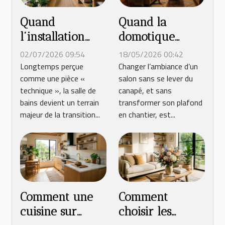
Quand
Quand la
l’installation
domotique
devient durable
redéfinit
02/07/2026 09:54
18/05/2026 00:42
: repenser la
l’ambiance
Longtemps perçue
Changer l’ambiance d’un
comme une pièce «
salon sans se lever du
salle de bains
lumineuse du
technique », la salle de
canapé, et sans
de demain
salon
bains devient un terrain
transformer son plafond
majeur de la transition...
en chantier, est...
Comment une
Comment
cuisine sur
choisir les