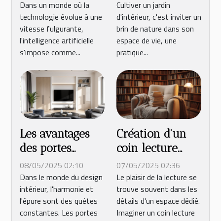
révolutionne le
appartement
Dans un monde où la
Cultiver un jardin
technologie évolue à une
d'intérieur, c'est inviter un
home staging
secrets pour un
vitesse fulgurante,
brin de nature dans son
écosystème
l'intelligence artificielle
espace de vie, une
miniature
s'impose comme...
pratique...
Les avantages
Création d'un
des portes
coin lecture
affleurantes
cosy : astuces et
08/05/2025 02:10
07/05/2025 02:36
dans la
inspirations
Dans le monde du design
Le plaisir de la lecture se
intérieur, l'harmonie et
trouve souvent dans les
décoration
l'épure sont des quêtes
détails d'un espace dédié.
moderne
constantes. Les portes
Imaginer un coin lecture