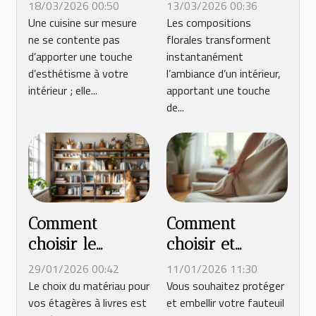
mesure peut
meilleures
18/03/2026 00:50
13/03/2026 00:36
transformer
compositions
Une cuisine sur mesure
Les compositions
ne se contente pas
florales transforment
votre quotidien
florales pour
d’apporter une touche
instantanément
?
votre intérieur
d’esthétisme à votre
l’ambiance d’un intérieur,
?
intérieur ; elle...
apportant une touche
de...
Comment
Comment
choisir le
choisir et
meilleur
entretenir une
29/01/2026 00:42
11/01/2026 11:30
matériau pour
housse pour
Le choix du matériau pour
Vous souhaitez protéger
vos étagères à livres est
et embellir votre fauteuil
vos étagères à
fauteuil relax ?