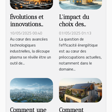
Évolutions et
L'impact du
innovations
choix des
dans la
matériaux de
10/05/2025 00:40
07/05/2025 01:13
technologie des
construction sur
Au cœur des avancées
La question de
technologiques
l'efficacité énergétique
découpeurs
la
industrielles, la découpe
est au cœur des
plasma
consommation
plasma se révèle être un
préoccupations actuelles,
énergétique
outil de...
notamment dans le
domaine...
Comment une
Comment