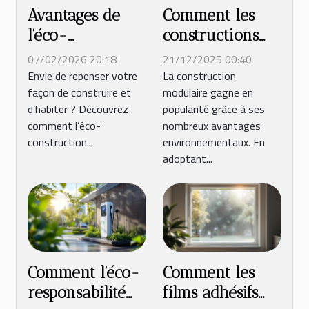
Avantages de
Comment les
l'éco-
constructions
construction
modulaires
07/02/2026 20:18
21/12/2025 00:40
pour un habitat
favorisent-elles
Envie de repenser votre
La construction
façon de construire et
modulaire gagne en
durable et
une empreinte
d’habiter ? Découvrez
popularité grâce à ses
efficace
écologique
comment l’éco-
nombreux avantages
réduite ?
construction...
environnementaux. En
adoptant...
Comment l'éco-
Comment les
responsabilité
films adhésifs