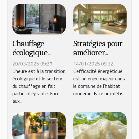
Chauffage
Stratégies pour
écologique
améliorer
alternatives
l'efficacité
20/03/2025 09:27
14/01/2025 09:32
rentables pour
énergétique
L'heure est à la transition
L'efficacité énergétique
écologique et le secteur
est un enjeu majeur dans
un habitat
dans l'habitat
du chauffage en fait
le domaine de l'habitat
durable
moderne
partie intégrante. Face
moderne. Face aux défis...
aux...