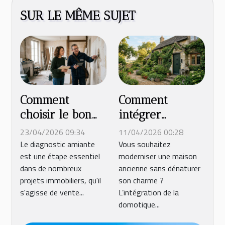
SUR LE MÊME SUJET
Comment
Comment
choisir le bon
intégrer
expert pour
efficacement la
23/04/2026 09:34
11/04/2026 00:28
votre diagnostic
domotique dans
Le diagnostic amiante
Vous souhaitez
est une étape essentiel
moderniser une maison
amiante ?
les anciennes
dans de nombreux
ancienne sans dénaturer
constructions ?
projets immobiliers, qu'il
son charme ?
s'agisse de vente...
L’intégration de la
domotique...