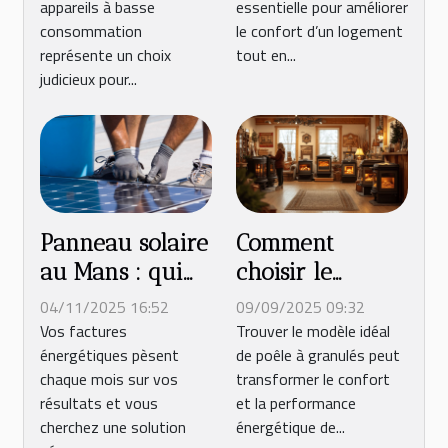
appareils à basse
essentielle pour améliorer
consommation
économies
consommation
le confort d’un logement
représente un choix
tout en...
judicieux pour...
Panneau solaire
Comment
au Mans : qui
choisir le
contacter pour
meilleur
04/11/2025 16:52
09/09/2025 09:32
l'installation en
modèle de
Vos factures
Trouver le modèle idéal
énergétiques pèsent
de poêle à granulés peut
entreprise ?
poêle à
chaque mois sur vos
transformer le confort
granulés pour
résultats et vous
et la performance
votre maison ?
cherchez une solution
énergétique de...