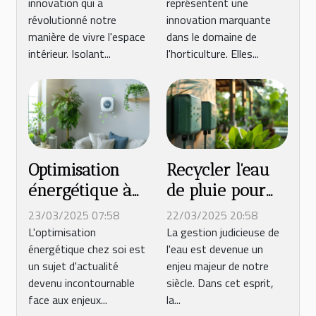
innovation qui a
représentent une
pour les
un jardinage
révolutionné notre
innovation marquante
fenêtres
productif toute
manière de vivre l'espace
dans le domaine de
l'année
intérieur. Isolant...
l'horticulture. Elles...
Optimisation
Recycler l'eau
énergétique à
de pluie pour
domicile les
votre jardin les
23/03/2025 07:58
22/03/2025 20:58
meilleures
systèmes de
L'optimisation
La gestion judicieuse de
énergétique chez soi est
l'eau est devenue un
pratiques peu
récupération
un sujet d'actualité
enjeu majeur de notre
connues
d'eau faciles à
devenu incontournable
siècle. Dans cet esprit,
installer
face aux enjeux...
la...