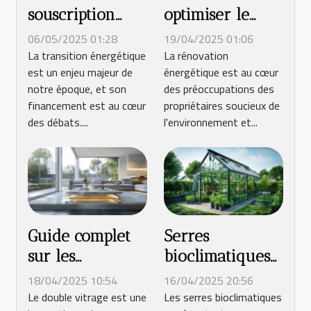
souscription
optimiser le
rapide finance
financement de
06/05/2025 01:28
19/04/2025 01:06
la transition
votre
La transition énergétique
La rénovation
est un enjeu majeur de
énergétique est au cœur
énergétique
rénovation
notre époque, et son
des préoccupations des
énergétique
financement est au cœur
propriétaires soucieux de
des débats....
l'environnement et...
Guide complet
Serres
sur les
bioclimatiques
avantages du
conception et
18/04/2025 10:54
16/04/2025 20:56
double vitrage
avantages pour
Le double vitrage est une
Les serres bioclimatiques