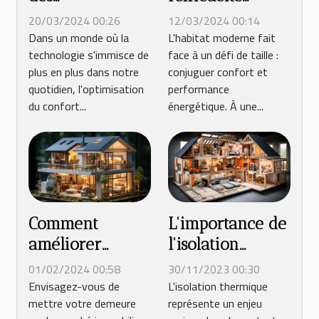
automatismes
énergétique de
20/03/2024 00:26
12/03/2024 00:14
pour volets
votre maison
Dans un monde où la
L'habitat moderne fait
technologie s'immisce de
face à un défi de taille :
roulants dans le
avec le double
plus en plus dans notre
conjuguer confort et
confort de la
vitrage
quotidien, l'optimisation
performance
maison
du confort...
énergétique. À une...
moderne
Comment
L'importance de
améliorer
l'isolation
l'efficacité
thermique dans
01/02/2024 00:58
30/11/2023 00:30
énergétique de
la réduction de
Envisagez-vous de
L'isolation thermique
mettre votre demeure
représente un enjeu
votre maison
la