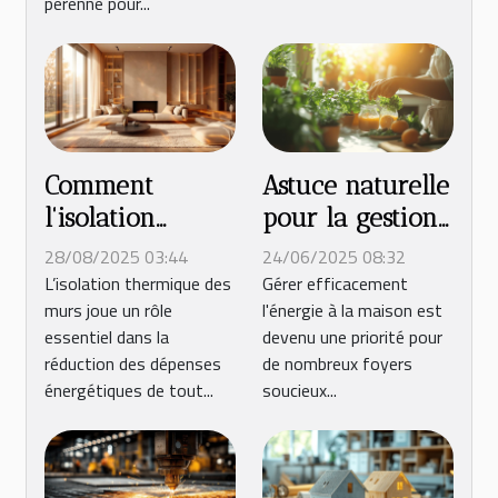
pérenne pour...
Comment
Astuce naturelle
l'isolation
pour la gestion
thermique des
énergétique
28/08/2025 03:44
24/06/2025 08:32
murs réduit-
efficace à la
L’isolation thermique des
Gérer efficacement
murs joue un rôle
l'énergie à la maison est
elle vos factures
maison
essentiel dans la
devenu une priorité pour
d'énergie ?
réduction des dépenses
de nombreux foyers
énergétiques de tout...
soucieux...