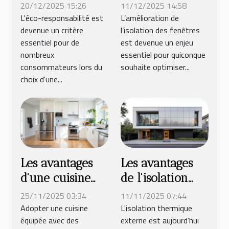
influence-t-elle
améliorent-ils
20/12/2025 15:26
11/12/2025 14:58
le choix d'une
l'isolation des
L'éco-responsabilité est
L’amélioration de
devenue un critère
l’isolation des fenêtres
borne
fenêtres ?
essentiel pour de
est devenue un enjeu
électrique ?
nombreux
essentiel pour quiconque
consommateurs lors du
souhaite optimiser...
choix d'une...
Les avantages
Les avantages
d'une cuisine
de l'isolation
avec des
thermique
25/11/2025 03:34
11/11/2025 07:44
équipements à
externe pour
Adopter une cuisine
L'isolation thermique
équipée avec des
externe est aujourd’hui
basse
votre confort et