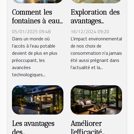
Comment les
Exploration des
fontaines à eau
avantages
atmosphérique
écologiques de
05/01/2025 09:48
16/12/2024 09:20
transforment
la gaze de coton
Dans un monde où
L'impact environnemental
l'accès à l'eau potable
de nos choix de
l'air en eau
devient de plus en plus
consommation n'a jamais
potable
préoccupant, les
été aussi prégnant dans
avancées
l'actualité et la...
technologiques...
Les avantages
Améliorer
des
l'efficacité