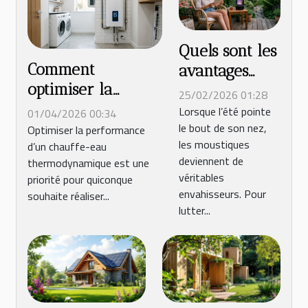
Quels sont les
Comment
avantages
optimiser la
écologiques
25/02/2026 01:28
performance de
des lampes
Lorsque l’été pointe
01/04/2026 00:34
le bout de son nez,
votre chauffe-eau
anti
Optimiser la performance
les moustiques
d’un chauffe-eau
thermodynamique
moustique ?
deviennent de
thermodynamique est une
?
véritables
priorité pour quiconque
envahisseurs. Pour
souhaite réaliser...
lutter...