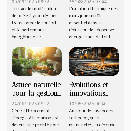
09/09/2025 09:32
28/08/2025 03:44
modèle de
murs réduit-
Trouver le modèle idéal
L’isolation thermique des
de poêle à granulés peut
murs joue un rôle
poêle à
elle vos factures
transformer le confort
essentiel dans la
granulés pour
d'énergie ?
et la performance
réduction des dépenses
votre maison ?
énergétique de...
énergétiques de tout...
Astuce naturelle
Évolutions et
pour la gestion
innovations
énergétique
dans la
24/06/2025 08:32
10/05/2025 00:40
efficace à la
technologie des
Gérer efficacement
Au cœur des avancées
l'énergie à la maison est
technologiques
maison
découpeurs
devenu une priorité pour
industrielles, la découpe
plasma