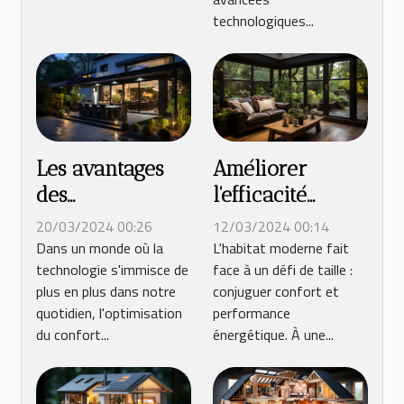
technologiques...
Les avantages
Améliorer
des
l'efficacité
automatismes
énergétique de
20/03/2024 00:26
12/03/2024 00:14
pour volets
votre maison
Dans un monde où la
L'habitat moderne fait
technologie s'immisce de
face à un défi de taille :
roulants dans le
avec le double
plus en plus dans notre
conjuguer confort et
confort de la
vitrage
quotidien, l'optimisation
performance
maison
du confort...
énergétique. À une...
moderne