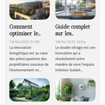
Comment
Guide complet
optimiser le
sur les
financement de
avantages du
19/04/2025 01:06
18/04/2025 10:54
votre
double vitrage
La rénovation
Le double vitrage est une
énergétique est au cœur
innovation qui a
rénovation
pour les
des préoccupations des
révolutionné notre
énergétique
fenêtres
propriétaires soucieux de
manière de vivre l'espace
l'environnement et...
intérieur. Isolant...