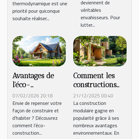
deviennent de
thermodynamique est une
?
véritables
priorité pour quiconque
envahisseurs. Pour
souhaite réaliser...
lutter...
Avantages de
Comment les
l'éco-
constructions
construction
modulaires
07/02/2026 20:18
21/12/2025 00:40
pour un habitat
favorisent-elles
Envie de repenser votre
La construction
façon de construire et
modulaire gagne en
durable et
une empreinte
d’habiter ? Découvrez
popularité grâce à ses
efficace
écologique
comment l’éco-
nombreux avantages
réduite ?
construction...
environnementaux. En