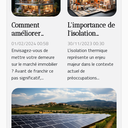
Comment
L'importance de
améliorer
l'isolation
l'efficacité
thermique dans
01/02/2024 00:58
30/11/2023 00:30
énergétique de
la réduction de
Envisagez-vous de
L'isolation thermique
mettre votre demeure
représente un enjeu
votre maison
la
sur le marché immobilier
majeur dans le contexte
avant de la
consommation
? Avant de franchir ce
actuel de
vendre
énergétique
pas significatif,...
préoccupations...