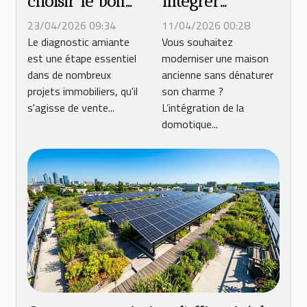
choisir le bon
intégrer
expert pour
efficacement la
23/04/2026 09:34
11/04/2026 00:28
votre diagnostic
domotique dans
Le diagnostic amiante
Vous souhaitez
est une étape essentiel
moderniser une maison
amiante ?
les anciennes
dans de nombreux
ancienne sans dénaturer
constructions ?
projets immobiliers, qu'il
son charme ?
s'agisse de vente...
L’intégration de la
domotique...