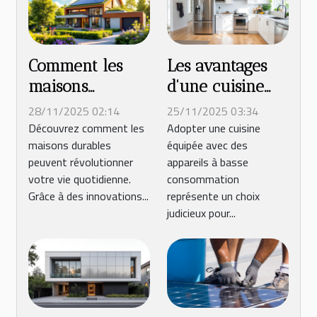
Comment les
Les avantages
maisons
d'une cuisine
durables
avec des
28/11/2025 02:14
25/11/2025 03:34
peuvent
équipements à
Découvrez comment les
Adopter une cuisine
maisons durables
équipée avec des
transformer
basse
peuvent révolutionner
appareils à basse
votre quotidien
consommation
votre vie quotidienne.
consommation
?
Grâce à des innovations...
représente un choix
judicieux pour...