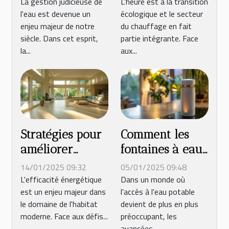
systèmes de
rentables pour
La gestion judicieuse de
L'heure est à la transition
l'eau est devenue un
écologique et le secteur
récupération
un habitat
enjeu majeur de notre
du chauffage en fait
d'eau faciles à
durable
siècle. Dans cet esprit,
partie intégrante. Face
installer
la...
aux...
Stratégies pour
Comment les
améliorer
fontaines à eau
l'efficacité
atmosphérique
14/01/2025 09:32
05/01/2025 09:48
énergétique
transforment
L'efficacité énergétique
Dans un monde où
est un enjeu majeur dans
l'accès à l'eau potable
dans l'habitat
l'air en eau
le domaine de l'habitat
devient de plus en plus
moderne
potable
moderne. Face aux défis...
préoccupant, les
avancées