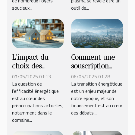
de nombreux foyers
plasma se révèle être un
soucieux...
outil de...
L'impact du
Comment une
choix des
souscription
matériaux de
rapide finance
07/05/2025 01:13
06/05/2025 01:28
construction sur
la transition
La question de
La transition énergétique
l'efficacité énergétique
est un enjeu majeur de
la
énergétique
est au cœur des
notre époque, et son
consommation
préoccupations actuelles,
financement est au cœur
énergétique
notamment dans le
des débats....
domaine...