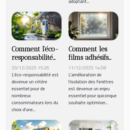
adoptant...
Comment l'éco-
Comment les
responsabilité
films adhésifs
influence-t-elle
améliorent-ils
20/12/2025 15:26
11/12/2025 14:58
le choix d'une
l'isolation des
L'éco-responsabilité est
L’amélioration de
devenue un critère
l’isolation des fenêtres
borne
fenêtres ?
essentiel pour de
est devenue un enjeu
électrique ?
nombreux
essentiel pour quiconque
consommateurs lors du
souhaite optimiser...
choix d'une...