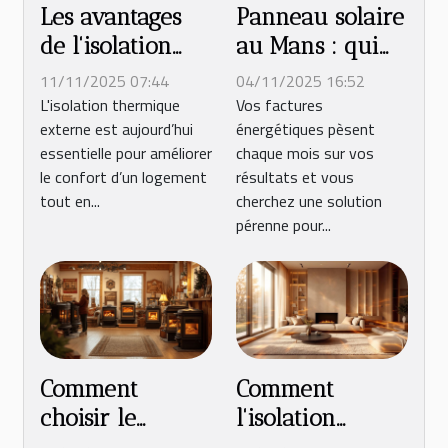
Les avantages
Panneau solaire
de l'isolation
au Mans : qui
thermique
contacter pour
11/11/2025 07:44
04/11/2025 16:52
externe pour
l'installation en
L'isolation thermique
Vos factures
externe est aujourd’hui
énergétiques pèsent
votre confort et
entreprise ?
essentielle pour améliorer
chaque mois sur vos
économies
le confort d’un logement
résultats et vous
tout en...
cherchez une solution
pérenne pour...
Comment
Comment
choisir le
l'isolation
meilleur
thermique des