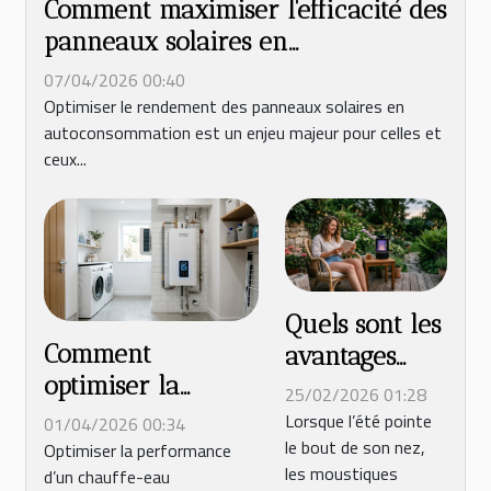
Comment maximiser l'efficacité des
panneaux solaires en
autoconsommation ?
07/04/2026 00:40
Optimiser le rendement des panneaux solaires en
autoconsommation est un enjeu majeur pour celles et
ceux...
Quels sont les
Comment
avantages
optimiser la
écologiques
25/02/2026 01:28
performance de
des lampes
Lorsque l’été pointe
01/04/2026 00:34
le bout de son nez,
votre chauffe-eau
anti
Optimiser la performance
les moustiques
d’un chauffe-eau
thermodynamique
moustique ?