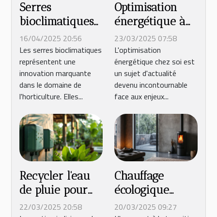
Serres
Optimisation
bioclimatiques
énergétique à
conception et
domicile les
16/04/2025 20:56
23/03/2025 07:58
avantages pour
meilleures
Les serres bioclimatiques
L'optimisation
représentent une
énergétique chez soi est
un jardinage
pratiques peu
innovation marquante
un sujet d'actualité
productif toute
connues
dans le domaine de
devenu incontournable
l'année
l'horticulture. Elles...
face aux enjeux...
Recycler l'eau
Chauffage
de pluie pour
écologique
votre jardin les
alternatives
22/03/2025 20:58
20/03/2025 09:27