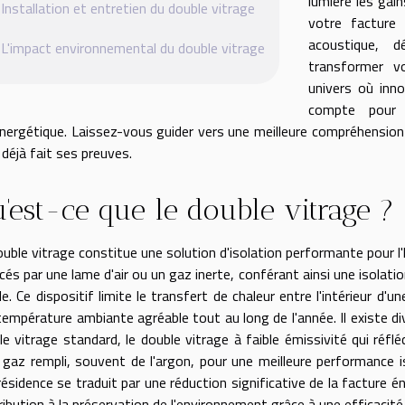
lumière les gain
Installation et entretien du double vitrage
votre facture 
acoustique, 
L'impact environnemental du double vitrage
transformer v
univers où inn
compte pour 
nergétique. Laissez-vous guider vers une meilleure compréhension 
 déjà fait ses preuves.
'est-ce que le double vitrage ?
ouble vitrage constitue une solution d'isolation performante pour l
cés par une lame d'air ou un gaz inerte, conférant ainsi une isolat
e. Ce dispositif limite le transfert de chaleur entre l'intérieur d'
température ambiante agréable tout au long de l'année. Il existe d
e vitrage standard, le double vitrage à faible émissivité qui réfléch
 gaz rempli, souvent de l'argon, pour une meilleure performance i
résidence se traduit par une réduction significative de la facture 
ribution à la préservation de l'environnement grâce à une efficacit