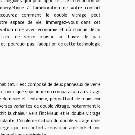
s tangibles qu'il peut apporter. De la réduction de
énergétique à l'amélioration de votre confort
découvrez comment le double vitrage peut
otre espace de vie. Immergez-vous dans cet
ovation rime avec économie et où chaque détail
faire de votre maison un havre de paix
et, pourquoi pas, l'adoption de cette technologie
'habitat. Il est composé de deux panneaux de verre
ion thermique supérieure en comparaison au vitrage
une demeure et l'extérieur, permettant de maintenir
iverses variantes de double vitrage, notamment le
it la chaleur vers l'intérieur, et le double vitrage
solante. L'implémentation du double vitrage dans
énergétique, un confort acoustique amélioré et une
é énergétique optimisée.