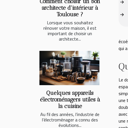
Comment choisir un bon
architecte d'intérieur à
Toulouse ?
Lorsque vous souhaitez
rénover votre maison, il est
important de choisir un
architecte...
écoé
qui a
Qu
Le d
espa
Quelques appareils
simpl
électroménagers utiles à
une 
la cuisine
doubl
avec
Au fil des années, l’industrie de
l’électroménager a connu des
une 
évolutions...
cont