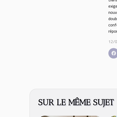
exig
nouv
doub
conf
répo
12/0
SUR LE MÊME SUJET