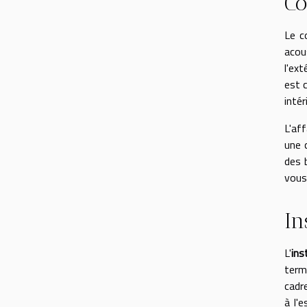
Co
Le c
acou
l'ext
est 
intér
L'af
une 
des 
vous 
In
L'
ins
ter
cadr
à l'e