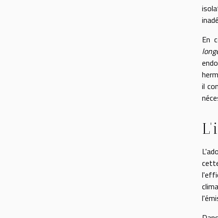
isola
inad
En c
long
endo
hermé
il c
néce
L'
L'ad
cett
l'ef
clim
l'ém
Dans