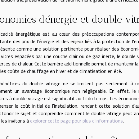
onomies d'énergie et double vit
ficacité énergétique est au cœur des préoccupations contempo
tante des prix de l'énergie et des enjeux liés à la protection de l'
résente comme une solution pertinente pour réaliser des économi
 vitres espacées par une couche d'air ou de gaz inerte, le double 
ertes de chaleur. Cette barrière additionnelle permet de maintenir l
 les coûts de chauffage en hiver et de climatisation en été.
bénéfices du double vitrage ne se limitent pas seulement à un
ement un avantage économique non négligeable. En effet, le re
tres à double vitrage est significatif au fil du temps. Les économ
enser le coût initial de l'installation, rendant cette solution d
ofondir le sujet et comprendre comment le double vitrage peut amél
 les invitons à
explorer cette page pour plus d'informations
.