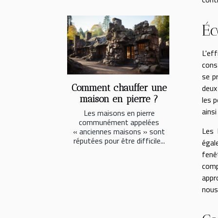
Éc
L'ef
cons
se p
Comment chauffer une
deux
maison en pierre ?
les p
ainsi
Les maisons en pierre
communément appelées
Les 
« anciennes maisons » sont
réputées pour être difficile...
égal
fenê
comp
appr
nous