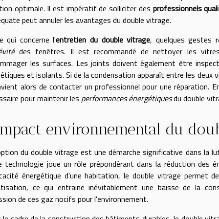
tion optimale. Il est impératif de solliciter des
professionnels quali
équate peut annuler les avantages du double vitrage.
e qui concerne l'
entretien du double vitrage
, quelques gestes ré
évité
des fenêtres. Il est recommandé de nettoyer les vitre
mmager les surfaces. Les joints doivent également être inspecté
tiques et isolants. Si de la condensation apparaît entre les deux vit
onvient alors de contacter un professionnel pour une réparation. 
ssaire pour maintenir les
performances énergétiques
du double vitr
impact environnemental du doub
option du double vitrage est une démarche significative dans la lu
e technologie joue un rôle prépondérant dans la réduction des é
ficacité énergétique d'une habitation, le double vitrage permet
atisation, ce qui entraine inévitablement une baisse de la co
ission de ces gaz nocifs pour l'environnement.
 le cadre de la construction des bâtiments durables, le double vi