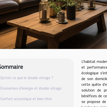
L'habitat modern
Sommaire
et performanc
écologique s'in
Qu'est-ce que le double vitrage ?
de son domicil
cette quête d'e
Économies d'énergie et double vitrage
solution de p
bénéfices de c
Confort acoustique et bien-être
se propose de 