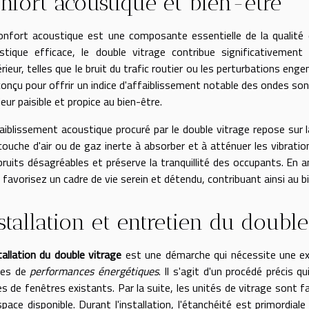
nfort acoustique et bien-être
onfort acoustique est une composante essentielle de la qualité de
stique efficace, le double vitrage contribue significativemen
érieur, telles que le bruit du trafic routier ou les perturbations en
conçu pour offrir un indice d'affaiblissement notable des ondes so
ieur paisible et propice au bien-être.
faiblissement acoustique procuré par le double vitrage repose sur 
couche d'air ou de gaz inerte à absorber et à atténuer les vibration
bruits désagréables et préserve la tranquillité des occupants. En 
favorisez un cadre de vie serein et détendu, contribuant ainsi au bi
stallation et entretien du double
tallation du double vitrage
est une démarche qui nécessite une exp
mes de
performances énergétiques
. Il s'agit d'un procédé précis
es de fenêtres existants. Par la suite, les unités de vitrage sont
space disponible. Durant l'installation, l'étanchéité est primordial