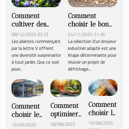
Comment
Comment
cultiver des
choisir le bon
plantes
broyeur
08/12/2025 02:32
24/11/2025 21:36
commençant
industriel pour
Les plantes commençant
La sélection d’un broyeur
par la lettre V offrent
industriel adapté est une
par V dans
votre projet de
une diversité surprenante
étape déterminante pour
votre jardin ?
défrichage ?
à tout jardin. Que ce soit
réussir un projet de
pour...
défrichage...
Comment
Comment
Comment
choisir le
optimiser
choisir le
meilleur
l'espace
bon abri
10/08/2025
28/08/2025
10/09/2025