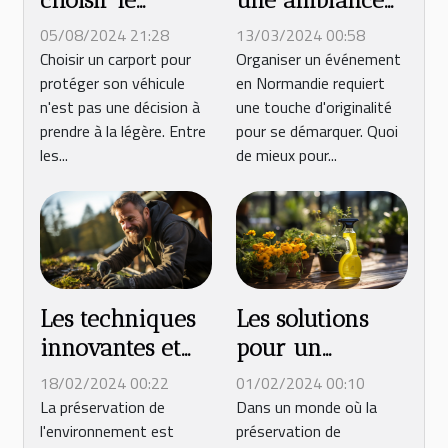
une ambiance
choisir le
festive avec une
carport idéal
13/03/2024 00:58
05/08/2024 21:28
machine à
pour votre
Organiser un événement
Choisir un carport pour
en Normandie requiert
protéger son véhicule
barbe à papa
véhicule
une touche d'originalité
n'est pas une décision à
pour votre
pour se démarquer. Quoi
prendre à la légère. Entre
événement en
de mieux pour...
les...
Normandie
Les techniques
Les solutions
innovantes et
pour un
écologiques
nettoyage
18/02/2024 00:22
01/02/2024 00:10
pour le
extérieur
La préservation de
Dans un monde où la
l'environnement est
préservation de
démoussage de
respectueux de