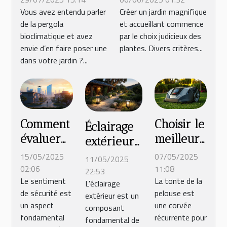
Narbonne ?
plantes pour
Vous avez entendu parler
Créer un jardin magnifique
de la pergola
et accueillant commence
Contactez
embellir votre
bioclimatique et avez
par le choix judicieux des
Travaux Confort
jardin
envie d’en faire poser une
plantes. Divers critères...
!
dans votre jardin ?...
Comment
Choisir le
Éclairage
évaluer
meilleur
extérieur
la
robot de
écologique
15/05/2025
07/05/2025
11/05/2025
sécurité
tonte en
02:06
11:08
solutions
22:53
Le sentiment
La tonte de la
de votre
2025 :
L'éclairage
solaires et
de sécurité est
pelouse est
extérieur est un
quartier
guide et
LED pour
un aspect
une corvée
composant
pour
conseils
jardins et
fondamental
récurrente pour
fondamental de
2025 ?
pratiques