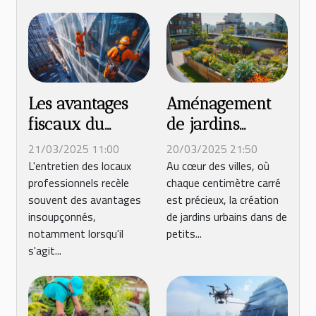
Les avantages
Aménagement
fiscaux du
de jardins
nettoyage de
urbains petits
21/03/2025 11:00
20/03/2025 21:50
vitres par une
espaces et
L'entretien des locaux
Au cœur des villes, où
professionnels recèle
chaque centimètre carré
entreprise
astuces
souvent des avantages
est précieux, la création
spécialisée
insoupçonnés,
de jardins urbains dans de
notamment lorsqu'il
petits...
s'agit...