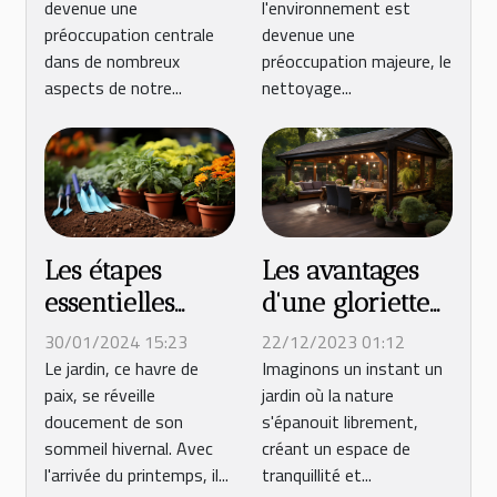
devenue une
l'environnement est
toiture sans
l'environnement
préoccupation centrale
devenue une
produits
dans de nombreux
préoccupation majeure, le
chimiques
aspects de notre...
nettoyage...
Les étapes
Les avantages
essentielles
d'une gloriette
pour préparer
en bois pour
30/01/2024 15:23
22/12/2023 01:12
votre jardin
l'aménagement
Le jardin, ce havre de
Imaginons un instant un
paix, se réveille
jardin où la nature
pour le
de jardins
doucement de son
s'épanouit librement,
printemps
sommeil hivernal. Avec
créant un espace de
l'arrivée du printemps, il...
tranquillité et...