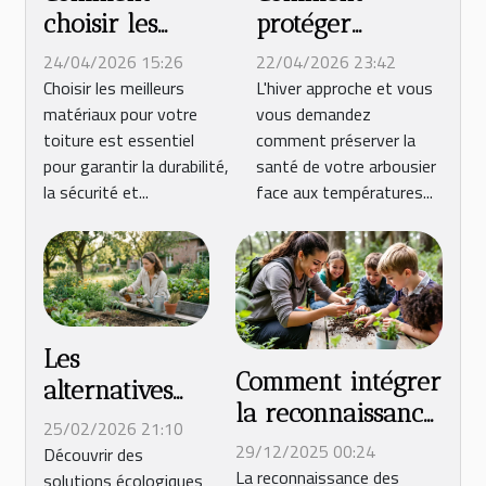
choisir les
protéger
meilleurs
efficacement
24/04/2026 15:26
22/04/2026 23:42
matériaux pour
votre arbousier
Choisir les meilleurs
L'hiver approche et vous
matériaux pour votre
vous demandez
votre toiture ?
durant l'hiver ?
toiture est essentiel
comment préserver la
pour garantir la durabilité,
santé de votre arbousier
la sécurité et...
face aux températures...
Les
Comment intégrer
alternatives
la reconnaissance
légales au
25/02/2026 21:10
de plantes dans
purin d’ortie
29/12/2025 00:24
Découvrir des
l'éducation
La reconnaissance des
solutions écologiques
pour un