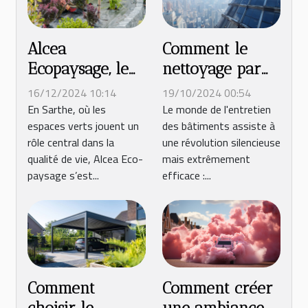
Alcea
Comment le
Ecopaysage, le
nettoyage par
paysagiste n°1
drone
16/12/2024 10:14
19/10/2024 00:54
en Sarthe
révolutionne
En Sarthe, où les
Le monde de l'entretien
espaces verts jouent un
des bâtiments assiste à
l'entretien des
rôle central dans la
une révolution silencieuse
bâtiments
qualité de vie, Alcea Eco-
mais extrêmement
paysage s’est...
efficace :...
Comment créer
Comment