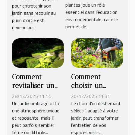
plantes joue un rôle
environnementale
pour entretenir son
jardinage
essentiel dans l’éducation
jardin sans recourir au
?
écologique
environnementale, car elle
purin d’ortie est
permet de...
devenu un...
Comment
Comment
revitaliser un
choisir un
jardin ombragé
désherbant
28/12/2025 11:14
20/12/2025 11:31
naturellement ?
sélectif adapté à
Un jardin ombragé offre
Le choix d’un désherbant
une atmosphère unique
sélectif adapté à votre
votre jardin ?
et reposante, mais il
jardin peut transformer
peut parfois sembler
l’entretien de vos
terne ou difficile...
espaces verts...