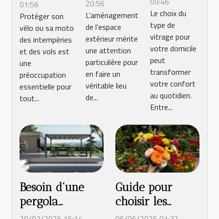
type de
09:46
extérieur
métallique
20:56
01:56
Le choix du
vitrage
L’aménagement
Protéger son
avec un
pour votre
type de
de l’espace
vélo ou sa moto
pour
transat ou
vélo ou
vitrage pour
extérieur mérite
des intempéries
votre
un bain
moto ?
votre domicile
une attention
et des vols est
domicile
de soleil ?
peut
particulière pour
une
?
transformer
en faire un
préoccupation
votre confort
véritable lieu
essentielle pour
au quotidien.
de...
tout...
Entre...
Besoin d’une
Guide pour
pergola
choisir les
bioclimatique à
meilleures
29/07/2025 15:14
06/06/2025 01:32