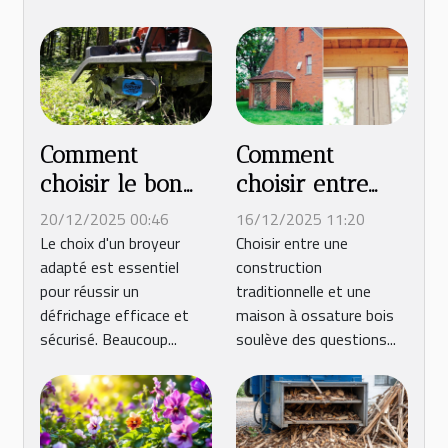
Comment
Comment
choisir le bon
choisir entre
broyeur pour
construction
20/12/2025 00:46
16/12/2025 11:20
votre prochain
traditionnelle et
Le choix d'un broyeur
Choisir entre une
adapté est essentiel
construction
défrichage ?
maison ossature
pour réussir un
traditionnelle et une
bois ?
défrichage efficace et
maison à ossature bois
sécurisé. Beaucoup...
soulève des questions...