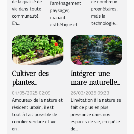
terrasses
de la qualité de
de nombreux
l’aménagement
vie dans toute
propriétaires,
paysager,
communauté.
mais la
mariant
En...
technologie...
esthétique et...
Cultiver des
Intégrer une
plantes
mare naturelle
aromatiques en
dans votre
01/05/2025 02:09
26/03/2025 09:23
balcon profiter
jardin favorisez
Amoureux de la nature et
L'invitation à la nature se
résident urbain, il est
fait de plus en plus
de saveurs
la biodiversité
tout à fait possible de
pressante dans nos
fraîches en
et la détente
concilier verdure et vie
espaces de vie, en quête
ville
en...
de...