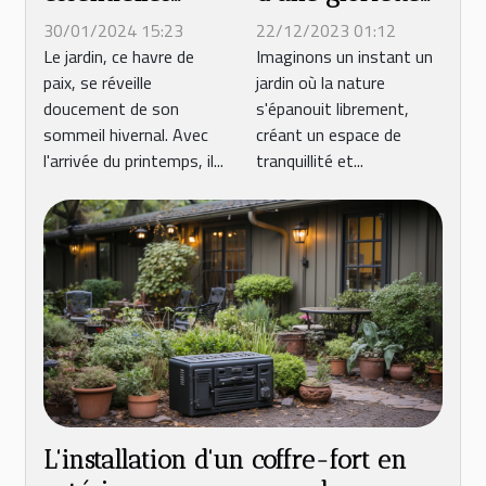
pour préparer
en bois pour
30/01/2024 15:23
22/12/2023 01:12
votre jardin
l'aménagement
Le jardin, ce havre de
Imaginons un instant un
paix, se réveille
jardin où la nature
pour le
de jardins
doucement de son
s'épanouit librement,
printemps
sommeil hivernal. Avec
créant un espace de
l'arrivée du printemps, il...
tranquillité et...
L'installation d'un coffre-fort en