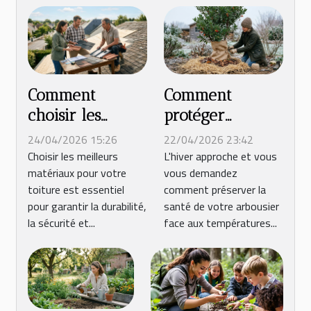
Comment
Comment
choisir les
protéger
meilleurs
efficacement
24/04/2026 15:26
22/04/2026 23:42
matériaux pour
votre arbousier
Choisir les meilleurs
L'hiver approche et vous
matériaux pour votre
vous demandez
votre toiture ?
durant l'hiver ?
toiture est essentiel
comment préserver la
pour garantir la durabilité,
santé de votre arbousier
la sécurité et...
face aux températures...