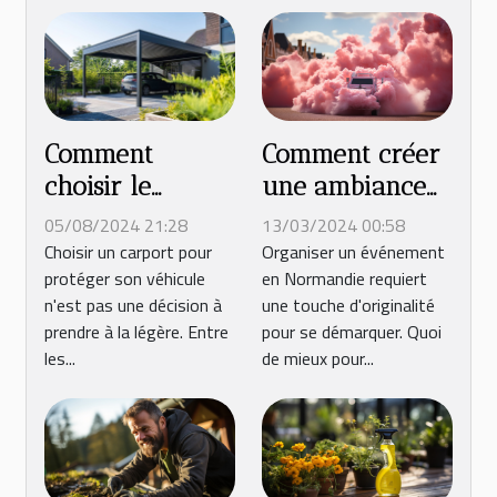
Comment créer
Comment
une ambiance
choisir le
festive avec une
carport idéal
13/03/2024 00:58
05/08/2024 21:28
machine à
pour votre
Organiser un événement
Choisir un carport pour
en Normandie requiert
protéger son véhicule
barbe à papa
véhicule
une touche d'originalité
n'est pas une décision à
pour votre
pour se démarquer. Quoi
prendre à la légère. Entre
événement en
de mieux pour...
les...
Normandie