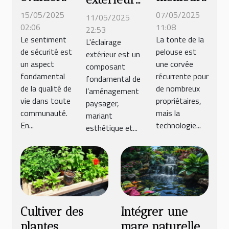
la
robot de
écologique
15/05/2025
07/05/2025
11/05/2025
sécurité
tonte en
02:06
11:08
solutions
22:53
Le sentiment
La tonte de la
de votre
2025 :
L'éclairage
solaires et
de sécurité est
pelouse est
extérieur est un
quartier
guide et
LED pour
un aspect
une corvée
composant
pour
conseils
jardins et
fondamental
récurrente pour
fondamental de
2025 ?
pratiques
terrasses
de la qualité de
de nombreux
l’aménagement
vie dans toute
propriétaires,
paysager,
communauté.
mais la
mariant
En...
technologie...
esthétique et...
Cultiver des
Intégrer une
plantes
mare naturelle