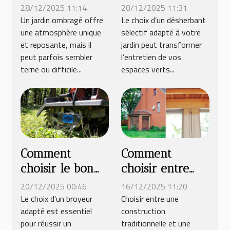
jardin ombragé
désherbant
28/12/2025 11:14
20/12/2025 11:31
naturellement ?
sélectif adapté à
Un jardin ombragé offre
Le choix d’un désherbant
une atmosphère unique
sélectif adapté à votre
votre jardin ?
et reposante, mais il
jardin peut transformer
peut parfois sembler
l’entretien de vos
terne ou difficile...
espaces verts...
Comment
Comment
choisir le bon
choisir entre
broyeur pour
construction
20/12/2025 00:46
16/12/2025 11:20
votre prochain
traditionnelle et
Le choix d'un broyeur
Choisir entre une
adapté est essentiel
construction
défrichage ?
maison ossature
pour réussir un
traditionnelle et une
bois ?