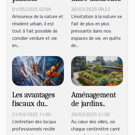
aromatiques en
dans votre
01/05/2025 02:09
26/03/2025 09:23
balcon profiter
jardin favorisez
Amoureux de la nature et
L'invitation à la nature se
résident urbain, il est
fait de plus en plus
de saveurs
la biodiversité
tout à fait possible de
pressante dans nos
fraîches en
et la détente
concilier verdure et vie
espaces de vie, en quête
ville
en...
de...
Les avantages
Aménagement
fiscaux du
de jardins
nettoyage de
urbains petits
21/03/2025 11:00
20/03/2025 21:50
vitres par une
espaces et
L'entretien des locaux
Au cœur des villes, où
professionnels recèle
chaque centimètre carré
entreprise
astuces