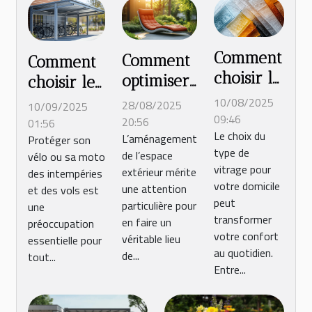
Comment
Comment
Comment
choisir le
optimiser
choisir le
meilleur
l'espace
bon abri
10/08/2025
28/08/2025
10/09/2025
type de
09:46
extérieur
métallique
20:56
01:56
Le choix du
vitrage
L’aménagement
Protéger son
avec un
pour votre
type de
de l’espace
vélo ou sa moto
pour
transat ou
vélo ou
vitrage pour
extérieur mérite
des intempéries
votre
un bain
moto ?
votre domicile
une attention
et des vols est
domicile
de soleil ?
peut
particulière pour
une
?
transformer
en faire un
préoccupation
votre confort
véritable lieu
essentielle pour
au quotidien.
de...
tout...
Entre...