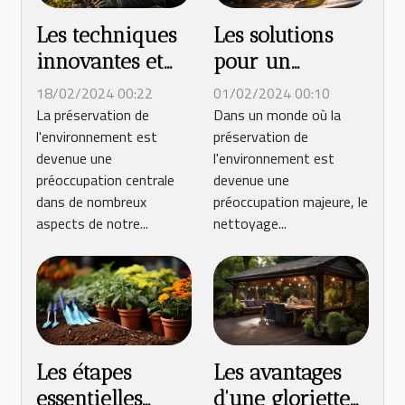
Les techniques
Les solutions
innovantes et
pour un
écologiques
nettoyage
18/02/2024 00:22
01/02/2024 00:10
pour le
extérieur
La préservation de
Dans un monde où la
l'environnement est
préservation de
démoussage de
respectueux de
devenue une
l'environnement est
toiture sans
l'environnement
préoccupation centrale
devenue une
produits
dans de nombreux
préoccupation majeure, le
chimiques
aspects de notre...
nettoyage...
Les étapes
Les avantages
essentielles
d'une gloriette