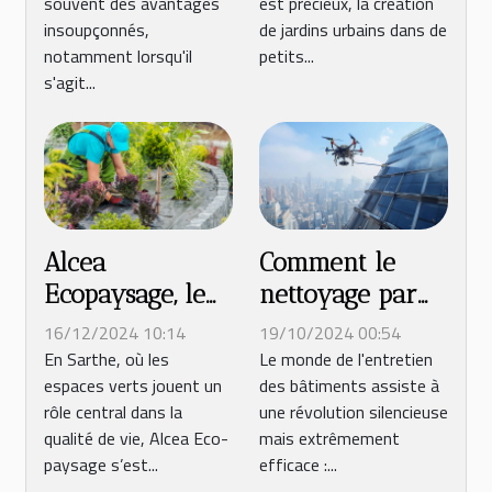
souvent des avantages
est précieux, la création
spécialisée
insoupçonnés,
de jardins urbains dans de
notamment lorsqu'il
petits...
s'agit...
Alcea
Comment le
Ecopaysage, le
nettoyage par
paysagiste n°1
drone
16/12/2024 10:14
19/10/2024 00:54
en Sarthe
révolutionne
En Sarthe, où les
Le monde de l'entretien
espaces verts jouent un
des bâtiments assiste à
l'entretien des
rôle central dans la
une révolution silencieuse
bâtiments
qualité de vie, Alcea Eco-
mais extrêmement
paysage s’est...
efficace :...