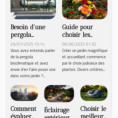
Besoin d’une
Guide pour
pergola
choisir les
bioclimatique à
meilleures
29/07/2025 15:14
06/06/2025 01:32
Narbonne ?
plantes pour
Vous avez entendu parler
Créer un jardin magnifique
de la pergola
et accueillant commence
Contactez
embellir votre
bioclimatique et avez
par le choix judicieux des
Travaux Confort
jardin
envie d’en faire poser une
plantes. Divers critères...
!
dans votre jardin ?...
Comment
Choisir le
Éclairage
évaluer
meilleur
extérieur