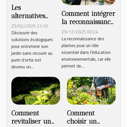
Les
Comment intégrer
alternatives
la reconnaissance
légales au
25/02/2026 21:10
de plantes dans
purin d’ortie
29/12/2025 00:24
Découvrir des
l'éducation
La reconnaissance des
solutions écologiques
pour un
plantes joue un rôle
environnementale
pour entretenir son
jardinage
essentiel dans l’éducation
jardin sans recourir au
?
écologique
environnementale, car elle
purin d’ortie est
permet de...
devenu un...
Comment
Comment
revitaliser un
choisir un