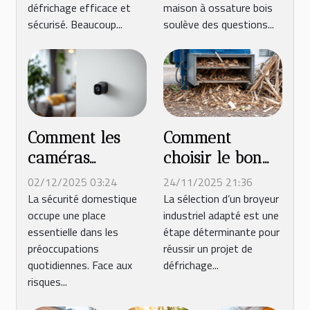
défrichage efficace et
maison à ossature bois
sécurisé. Beaucoup...
soulève des questions...
Comment les
Comment
caméras
choisir le bon
discrètes
broyeur
02/12/2025 03:24
24/11/2025 21:36
améliorent-
industriel pour
La sécurité domestique
La sélection d’un broyeur
occupe une place
industriel adapté est une
elles la sécurité
votre projet de
essentielle dans les
étape déterminante pour
domestique ?
défrichage ?
préoccupations
réussir un projet de
quotidiennes. Face aux
défrichage...
risques...