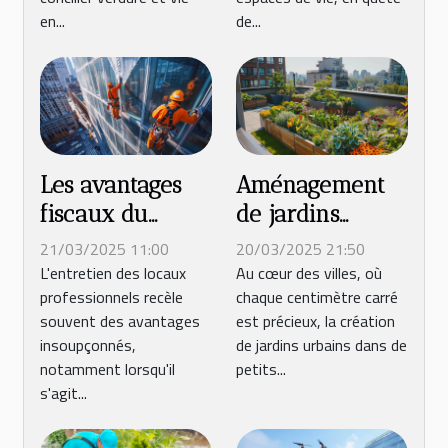
ville
en...
de...
Les avantages
Aménagement
fiscaux du
de jardins
nettoyage de
urbains petits
21/03/2025 11:00
20/03/2025 21:50
vitres par une
espaces et
L'entretien des locaux
Au cœur des villes, où
professionnels recèle
chaque centimètre carré
entreprise
astuces
souvent des avantages
est précieux, la création
spécialisée
insoupçonnés,
de jardins urbains dans de
notamment lorsqu'il
petits...
s'agit...