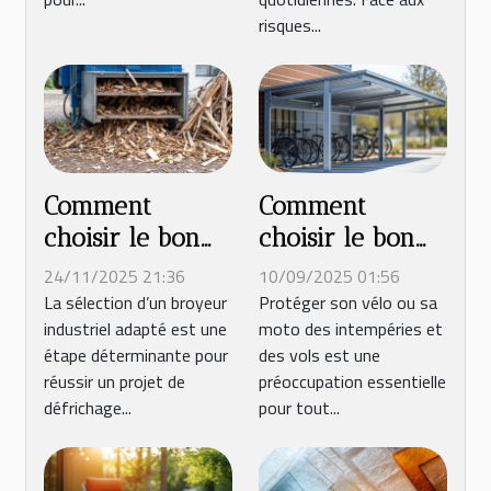
risques...
Comment
Comment
choisir le bon
choisir le bon
broyeur
abri métallique
24/11/2025 21:36
10/09/2025 01:56
industriel pour
pour votre vélo
La sélection d’un broyeur
Protéger son vélo ou sa
industriel adapté est une
moto des intempéries et
votre projet de
ou moto ?
étape déterminante pour
des vols est une
défrichage ?
réussir un projet de
préoccupation essentielle
défrichage...
pour tout...