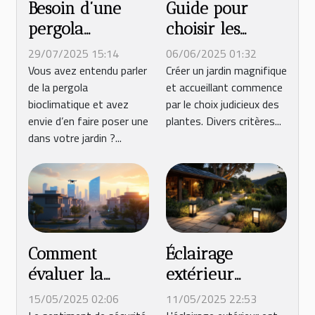
Besoin d’une
Guide pour
pergola
choisir les
bioclimatique à
meilleures
29/07/2025 15:14
06/06/2025 01:32
Narbonne ?
plantes pour
Vous avez entendu parler
Créer un jardin magnifique
de la pergola
et accueillant commence
Contactez
embellir votre
bioclimatique et avez
par le choix judicieux des
Travaux Confort
jardin
envie d’en faire poser une
plantes. Divers critères...
!
dans votre jardin ?...
Comment
Éclairage
évaluer la
extérieur
sécurité de
écologique
15/05/2025 02:06
11/05/2025 22:53
votre quartier
solutions