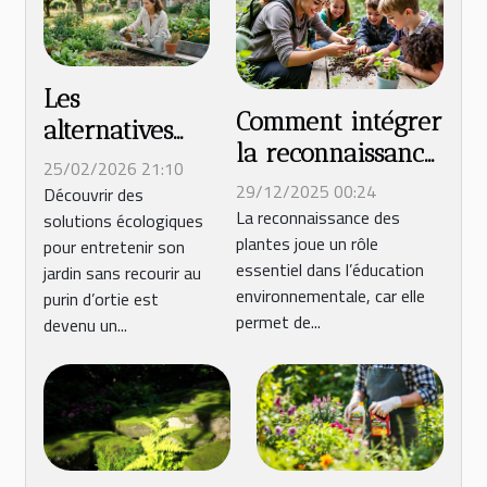
Les
Comment intégrer
alternatives
la reconnaissance
légales au
25/02/2026 21:10
de plantes dans
purin d’ortie
29/12/2025 00:24
Découvrir des
l'éducation
La reconnaissance des
solutions écologiques
pour un
plantes joue un rôle
environnementale
pour entretenir son
jardinage
essentiel dans l’éducation
jardin sans recourir au
?
écologique
environnementale, car elle
purin d’ortie est
permet de...
devenu un...