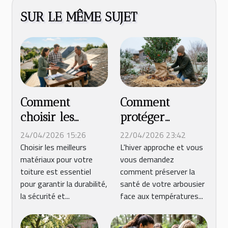
SUR LE MÊME SUJET
Comment
Comment
choisir les
protéger
meilleurs
efficacement
24/04/2026 15:26
22/04/2026 23:42
matériaux pour
votre arbousier
Choisir les meilleurs
L'hiver approche et vous
matériaux pour votre
vous demandez
votre toiture ?
durant l'hiver ?
toiture est essentiel
comment préserver la
pour garantir la durabilité,
santé de votre arbousier
la sécurité et...
face aux températures...