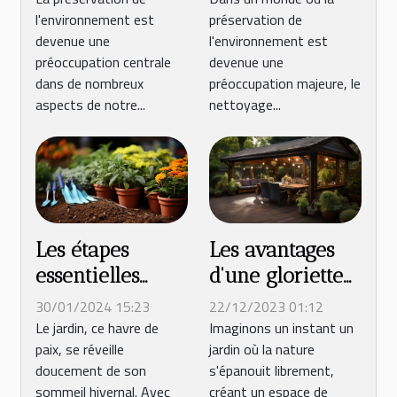
l'environnement est
préservation de
démoussage de
respectueux de
devenue une
l'environnement est
toiture sans
l'environnement
préoccupation centrale
devenue une
produits
dans de nombreux
préoccupation majeure, le
chimiques
aspects de notre...
nettoyage...
Les étapes
Les avantages
essentielles
d'une gloriette
pour préparer
en bois pour
30/01/2024 15:23
22/12/2023 01:12
votre jardin
l'aménagement
Le jardin, ce havre de
Imaginons un instant un
paix, se réveille
jardin où la nature
pour le
de jardins
doucement de son
s'épanouit librement,
printemps
sommeil hivernal. Avec
créant un espace de