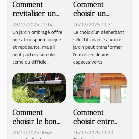
Comment
Comment
revitaliser un
choisir un
jardin ombragé
désherbant
28/12/2025 11:14
20/12/2025 11:31
naturellement ?
sélectif adapté à
Un jardin ombragé offre
Le choix d’un désherbant
une atmosphère unique
sélectif adapté à votre
votre jardin ?
et reposante, mais il
jardin peut transformer
peut parfois sembler
l’entretien de vos
terne ou difficile...
espaces verts...
Comment
Comment
choisir le bon
choisir entre
broyeur pour
construction
20/12/2025 00:46
16/12/2025 11:20