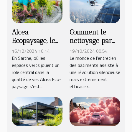
Alcea
Comment le
Ecopaysage, le
nettoyage par
paysagiste n°1
drone
16/12/2024 10:14
19/10/2024 00:54
en Sarthe
révolutionne
En Sarthe, où les
Le monde de l'entretien
espaces verts jouent un
des bâtiments assiste à
l'entretien des
rôle central dans la
une révolution silencieuse
bâtiments
qualité de vie, Alcea Eco-
mais extrêmement
paysage s’est...
efficace :...