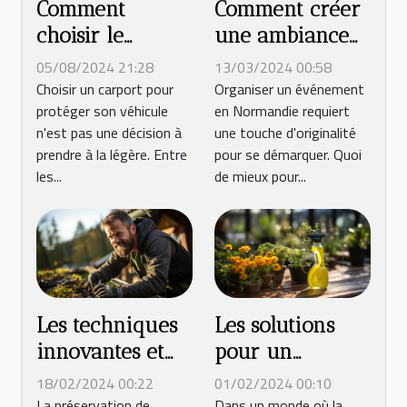
Comment créer
Comment
une ambiance
choisir le
festive avec une
carport idéal
13/03/2024 00:58
05/08/2024 21:28
machine à
pour votre
Organiser un événement
Choisir un carport pour
en Normandie requiert
protéger son véhicule
barbe à papa
véhicule
une touche d'originalité
n'est pas une décision à
pour votre
pour se démarquer. Quoi
prendre à la légère. Entre
événement en
de mieux pour...
les...
Normandie
Les techniques
Les solutions
innovantes et
pour un
écologiques
nettoyage
18/02/2024 00:22
01/02/2024 00:10
pour le
extérieur
La préservation de
Dans un monde où la