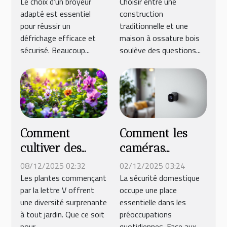
votre prochain
traditionnelle et
Le choix d'un broyeur
Choisir entre une
adapté est essentiel
construction
défrichage ?
maison ossature
pour réussir un
traditionnelle et une
bois ?
défrichage efficace et
maison à ossature bois
sécurisé. Beaucoup...
soulève des questions...
Comment
Comment les
cultiver des
caméras
plantes
discrètes
08/12/2025 02:32
02/12/2025 03:24
commençant
améliorent-
Les plantes commençant
La sécurité domestique
par la lettre V offrent
occupe une place
par V dans
elles la sécurité
une diversité surprenante
essentielle dans les
votre jardin ?
domestique ?
à tout jardin. Que ce soit
préoccupations
pour...
quotidiennes. Face aux