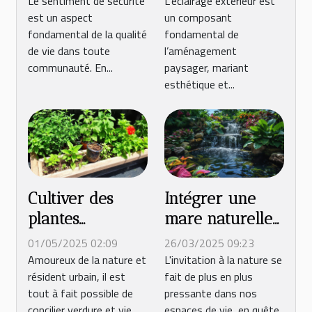
Le sentiment de sécurité
L'éclairage extérieur est
est un aspect
un composant
pour 2025 ?
solaires et LED
fondamental de la qualité
fondamental de
pour jardins et
de vie dans toute
l’aménagement
terrasses
communauté. En...
paysager, mariant
esthétique et...
Cultiver des
Intégrer une
plantes
mare naturelle
aromatiques en
dans votre
01/05/2025 02:09
26/03/2025 09:23
balcon profiter
jardin favorisez
Amoureux de la nature et
L'invitation à la nature se
résident urbain, il est
fait de plus en plus
de saveurs
la biodiversité
tout à fait possible de
pressante dans nos
fraîches en
et la détente
concilier verdure et vie
espaces de vie, en quête