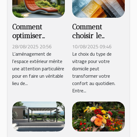
Comment
Comment
optimiser
choisir le
l'espace
meilleur type
28/08/2025 20:56
10/08/2025 09:46
extérieur avec
de vitrage pour
L’aménagement de
Le choix du type de
l’espace extérieur mérite
vitrage pour votre
un transat ou
votre domicile ?
une attention particulière
domicile peut
un bain de
pour en faire un véritable
transformer votre
soleil ?
lieu de...
confort au quotidien.
Entre...