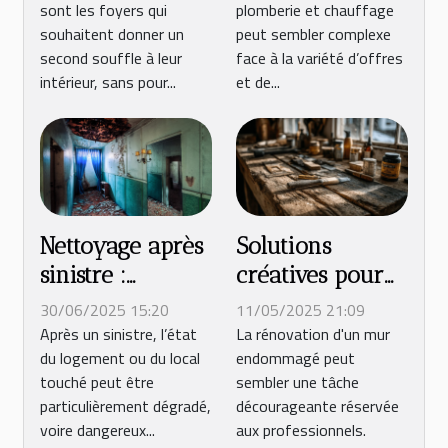
sont les foyers qui
plomberie et chauffage
travaux sans
chauffage ?
souhaitent donner un
peut sembler complexe
surprises !
second souffle à leur
face à la variété d’offres
intérieur, sans pour...
et de...
Nettoyage après
Solutions
sinistre :
créatives pour
combien coûte
réparer un mur
30/06/2025 15:20
11/05/2025 21:09
une
abîmé sans
Après un sinistre, l’état
La rénovation d'un mur
du logement ou du local
endommagé peut
intervention
l'aide d'un
touché peut être
sembler une tâche
professionnelle
professionnel
particulièrement dégradé,
décourageante réservée
?
voire dangereux...
aux professionnels.