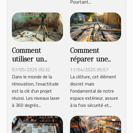
Pourtant...
Comment
Comment
utiliser un
réparer une
niveau laser
clôture
07/05/2025 00:32
11/04/2025 05:57
360 degrés pour
endommagée
Dans le monde de la
La clôture, cet élément
rénovation, l'exactitude
discret mais
vos projets de
conseils
est la clé d'un projet
fondamental de notre
rénovation
pratiques pour
réussi. Les niveaux laser
espace extérieur, assure
une rénovation
à 360 degrés...
à la fois sécurité et...
durable