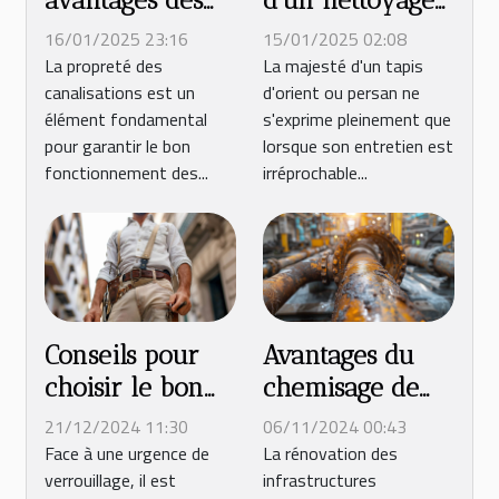
services de
professionnel de
16/01/2025 23:16
15/01/2025 02:08
nettoyage de
tapis d'orient et
La propreté des
La majesté d'un tapis
canalisations est un
d'orient ou persan ne
canalisations
persan
élément fondamental
s'exprime pleinement que
pour garantir le bon
lorsque son entretien est
fonctionnement des...
irréprochable...
Conseils pour
Avantages du
choisir le bon
chemisage de
serrurier pour
canalisation
21/12/2024 11:30
06/11/2024 00:43
une urgence de
sans excavation
Face à une urgence de
La rénovation des
verrouillage, il est
infrastructures
verrouillage