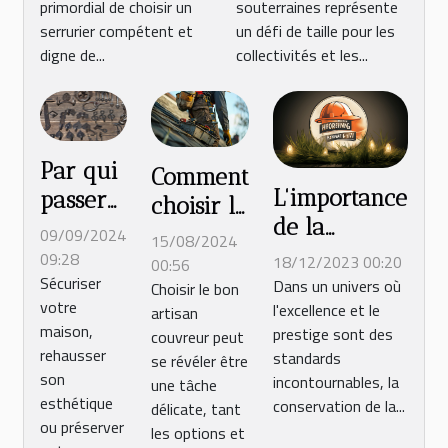
primordial de choisir un
souterraines représente
serrurier compétent et
un défi de taille pour les
digne de...
collectivités et les...
Par qui
Comment
L'importance
passer
choisir le
de la
pour
meilleur
09/09/2024
15/08/2024
maintenance
faire
09:28
artisan
18/12/2023 00:20
00:56
Sécuriser
régulière
poser
Dans un univers où
Choisir le bon
couvreur
votre
l'excellence et le
pour
artisan
un r ?
pour
maison,
prestige sont des
couvreur peut
préserver la
votre
rehausser
standards
se révéler être
valeur des
projet de
son
incontournables, la
une tâche
propriétés
esthétique
conservation de la...
toiture
délicate, tant
ou préserver
haut de
les options et