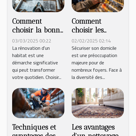
Comment
Comment
choisir la bonne
choisir les
entreprise pour
meilleures
03/03/2025 00:22
02/02/2025 02:14
vos projets de
serrures pour
La rénovation d'un
Sécuriser son domicile
habitat est une
est une préoccupation
rénovation ?
sécuriser votre
démarche significative
majeure pour de
maison
qui peut transformer
nombreux foyers. Face à
votre quotidien. Choisir...
la diversité des...
Techniques et
Les avantages
avantages des
d'un nettoyage