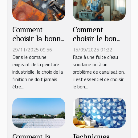
Comment
Comment
choisir la bonne
choisir le bon
finition pour
service de
29/11/2025 09:56
15/09/2025 01:22
vos projets de
plomberie pour
Dans le domaine
Face à une fuite d’eau
exigeant de la peinture
soudaine ou à un
peinture
vos urgences
industrielle, le choix de la
problème de canalisation,
industrielle ?
domestiques ?
finition ne doit jamais
il est essentiel de choisir
être...
le bon...
Comment la
Techniques