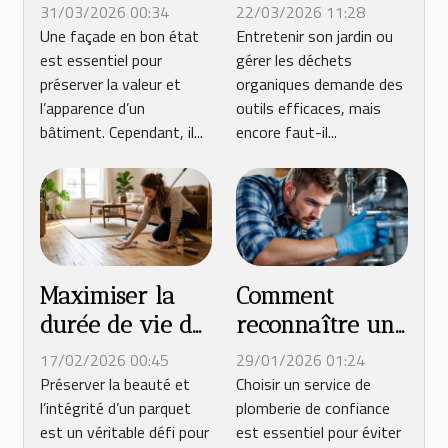
signes
broyeur :
31/03/2026 00:34
22/03/2026 11:28
nécessitant une
techniques et
Une façade en bon état
Entretenir son jardin ou
est essentiel pour
gérer les déchets
rénovation de
conseils
préserver la valeur et
organiques demande des
façade ?
pratiques
l’apparence d’un
outils efficaces, mais
bâtiment. Cependant, il...
encore faut-il...
Maximiser la
Comment
durée de vie de
reconnaître un
votre parquet :
service de
17/02/2026 00:45
29/01/2026 01:24
techniques et
plomberie fiable
Préserver la beauté et
Choisir un service de
l’intégrité d’un parquet
plomberie de confiance
astuces
et transparent ?
est un véritable défi pour
est essentiel pour éviter