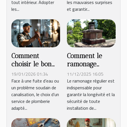
tout intérieur. Adopter
les mauvaises surprises
les...
et garantir...
Comment
Comment le
choisir le bon
ramonage
service de
régulier peut
19/01/2026 01:34
11/12/2025 16:05
plomberie pour
prolonger la vie
Face à une fuite d’eau ou
Le ramonage régulier est
un problème soudain de
indispensable pour
vos urgences ?
de votre
canalisation, le choix d’un
garantir la longévité et la
installation ?
service de plomberie
sécurité de toute
adapté...
installation de...