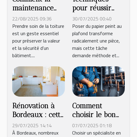
maintenance
pour réussir
régulière de
l'installation de
22/08/2025 09:36
30/07/2025 00:40
votre toit peut
papier peint au
Prendre soin de la toiture
Poser du papier peint au
est un geste essentiel
plafond transforme
réduire les coûts
plafond
pour préserver la valeur
radicalement une pièce,
à long terme ?
et la sécurité d’un
mais cette tâche
bâtiment....
demande méthode et...
Rénovation à
Comment
Bordeaux : cette
choisir le bon
entreprise vous
spécialiste en
29/07/2025 14:14
07/07/2025 01:18
propose des
plomberie et
À Bordeaux, nombreux
Choisir un spécialiste en